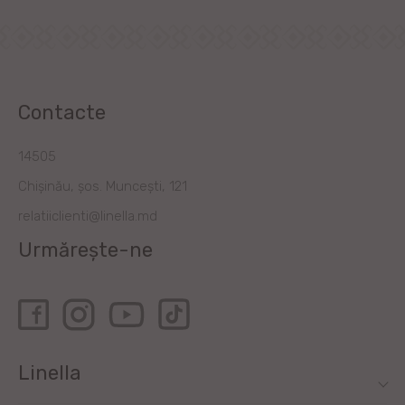
Contacte
14505
Chișinău, șos. Muncești, 121
relatiiclienti@linella.md
Urmărește-ne
Linella