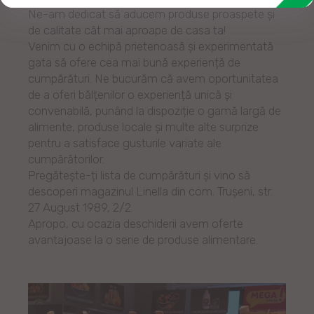
Ne-am dedicat să aducem produse proaspete și
de calitate cât mai aproape de casa ta!
Venim cu o echipă prietenoasă și experimentată
gata să ofere cea mai bună experiență de
cumpărături. Ne bucurăm că avem oportunitatea
de a oferi bălțenilor o experiență unică și
convenabilă, punând la dispoziție o gamă largă de
alimente, produse locale și multe alte surprize
pentru a satisface gusturile variate ale
cumpărătorilor.
Pregătește-ți lista de cumpărături și vino să
descoperi magazinul Linella din com. Trușeni, str.
27 August 1989, 2/2.
Apropo, cu ocazia deschiderii avem oferte
avantajoase la o serie de produse alimentare.