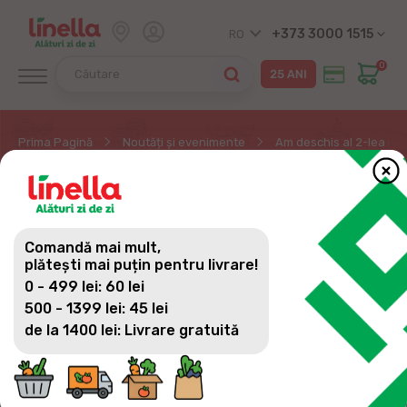
+373 3000 1515
RO
0
Prima Pagină
Noutăți și evenimente
Am deschis al 2-lea mag
AM DESCHIS AL 2-LEA
MAGAZIN LINELLA LA
Comandă mai mult,
TRUȘENI
plătești mai puțin pentru livrare!
0 - 499 lei: 60 lei
500 - 1399 lei: 45 lei
de la 1400 lei: Livrare gratuită
Suntem încântați să anunțăm deschiderea unui
nou magazin Linella în com. Trușeni. Este al 2-lea
magazin Linella din această localitate.