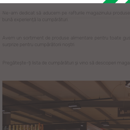
Ne-am dedicat să aducem pe rafturile magazinului produse p
bună experiență la cumpărături.
Avem un sortiment de produse alimentare pentru toate gustu
surprize pentru cumpărătorii noștri.
Pregătește-ți lista de cumpărături și vino să descoperi magazin