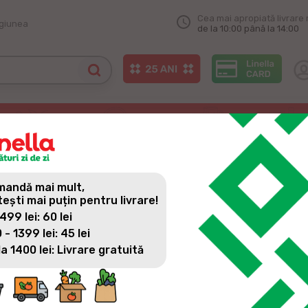
Cea mai apropiată livrare 
egiunea
de la 10:00 până la 14:00
rjeuți
RJEUȚI
andă mai mult,
tești mai puțin pentru livrare!
 499 lei: 60 lei
 - 1399 lei: 45 lei
la 1400 lei: Livrare gratuită
Am ajuns și la Corjeuți!
Astăzi am deschis un nou magazin Linella în sat. Corjeuți, situ