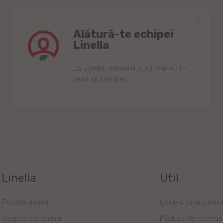
Alătură-te echipei
Linella
Lа Linellа, oаmenii sunt mereu în
centrul аtenției!
Linella
Util
Produs acasă
Cariera ta la Linell
Despre companie
Politica de confide