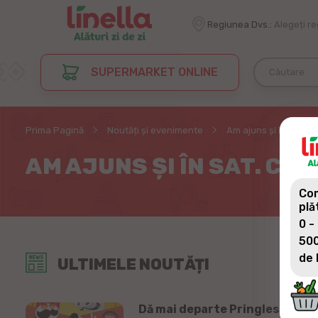
Regiunea Dvs.:
Alegeți r
SUPERMARKET ONLINE
Prima Pagină
Noutăți și evenimente
Am ajuns și în sat. Co
AM AJUNS ȘI ÎN SAT. CO
Com
plă
0 -
500
de 
ULTIMELE NOUTĂȚI
Dă mai departe Pringles