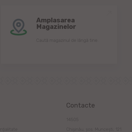
Amplasarea
Magazinelor
Caută magazinul de lângă tine.
Contacte
a
14505
nțialitate
Chișinău, șos. Muncești, 121