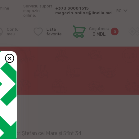
Serviciu suport
mîine
+373 3000 1515
magazin
RO
magazin.online@linella.md
online:
Coșul meu
Contul
Lista
0
meu
favorite
0 MDL
at pe str. Ștefan cel Mare și Sfînt 34.