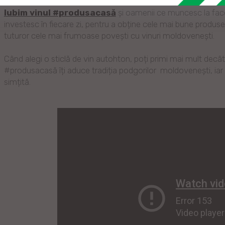
Iubim vinul #produsacasă
și oamenii ce muncesc la face
investesc în fiecare zi, pentru a obține cele mai bune produse
tuturor cele mai frumoase povești cu vinuri moldovenești.
Când alegi o sticlă de vin autohton, poți primi mai mult decâ
#produsacasă îți aduce tradiția podgorilor moldovenești, iar
simțită.