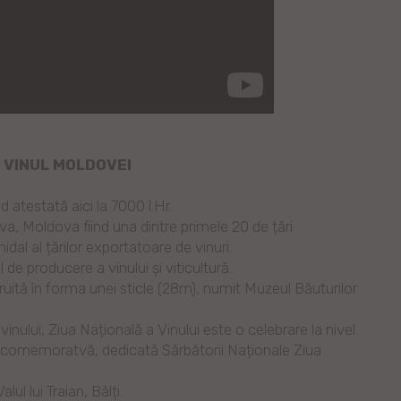
E VINUL MOLDOVEI
d atestată aici la 7000 î.Hr.
a, Moldova fiind una dintre primele 20 de țări
dal al țărilor exportatoare de vinuri.
de producere a vinului și viticultură.
uită în forma unei sticle (28m), numit Muzeul Băuturilor
inului, Ziua Națională a Vinului este o celebrare la nivel
dă comemoratvă, dedicată Sărbătorii Naționale Ziua
l lui Traian, Bălți.