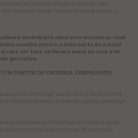
prezentată de soiurile de struguri autohtone, care
ca Albă, Feteasca Regală, Viorica, Feteasca Neagră și
ulinară desăvârșită când este asociat cu vinul
o primă condiție pentru a avea parte de o masă
 și care vor face ca fiecare masă pe care o iei
pile gustative.
IT ÎN FUNCȚIE DE CRITERIUL CORPOLENȚEI
ebuie luată în considerare atunci când se fac asociereile
a sa. Vinurile corpolente, de exemplu, lasă pe pahare așa
cat și mâncărurile pot fi clasificate în funcție de acest
ă de pește și foarte corpolente cele din carne roșie.