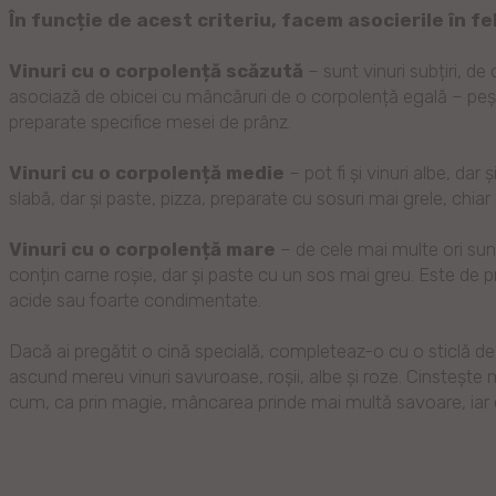
În funcție de acest criteriu, facem asocierile în fe
Vinuri cu o corpolență scăzută
– sunt vinuri subțiri, de
asociază de obicei cu mâncăruri de o corpolență egală – pește
preparate specifice mesei de prânz.
Vinuri cu o corpolență medie
– pot fi și vinuri albe, dar 
slabă, dar și paste, pizza, preparate cu sosuri mai grele, chiar
Vinuri cu o corpolență mare
– de cele mai multe ori sunt 
conțin carne roșie, dar și paste cu un sos mai greu. Este de p
acide sau foarte condimentate.
Dacă ai pregătit o cină specială, completeaz-o cu o sticlă de
ascund mereu vinuri savuroase, roșii, albe și roze. Cinstește
cum, ca prin magie, mâncarea prinde mai multă savoare, iar d