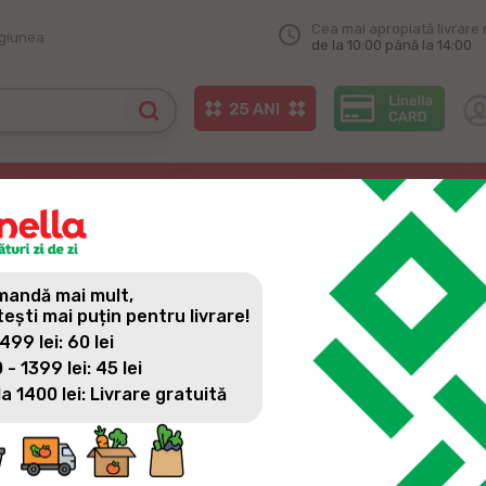
Cea mai apropiată livrare 
egiunea
de la 10:00 până la 14:00
acasă cu tradiție din cele mai bune podgorii ale Moldovei
ASĂ CU TRADIȚIE DIN CELE
andă mai mult,
tești mai puțin pentru livrare!
 499 lei: 60 lei
 - 1399 lei: 45 lei
la 1400 lei: Livrare gratuită
Suntem un popor care avem pasiune pentru viață, dragoste și vi
unele dintre cele mai bune vinuri de calitate din lume. Vinuri 