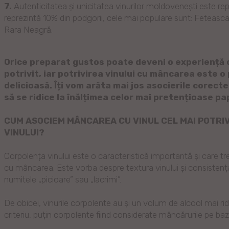
7.
Autenticitatea și unicitatea vinurilor moldovenești este re
reprezintă 10% din podgorii, cele mai populare sunt: ​​Feteas
Rara Neagră.
Orice preparat gustos poate deveni o experiență c
potrivit, iar potrivirea vinului cu mâncarea este 
delicioasă. Îți vom arăta mai jos asocierile corecte
să se ridice la înălțimea celor mai pretențioase pa
CUM ASOCIEM MÂNCAREA CU VINUL CEL MAI POTRIV
VINULUI?
Corpolența vinului este o caracteristică importantă și care tr
cu mâncarea. Este vorba despre textura vinului și consistenț
numitele „picioare” sau „lacrimi”.
De obicei, vinurile corpolente au și un volum de alcool mai ridi
criteriu, puțin corpolente fiind considerate mâncărurile pe baz