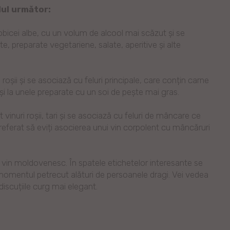
lul următor:
 obicei albe, cu un volum de alcool mai scăzut și se
, preparate vegetariene, salate, aperitive și alte
și roșii și se asociază cu feluri principale, care conțin carne
 și la unele preparate cu un soi de pește mai gras.
vinuri roșii, tari și se asociază cu feluri de mâncare ce
referat să eviți asocierea unui vin corpolent cu mâncăruri
 vin moldovenesc. În spatele etichetelor interesante se
 momentul petrecut alături de persoanele dragi. Vei vedea
iscuțiile curg mai elegant.