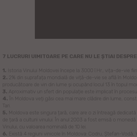
7 LUCRURI UIMITOARE PE CARE NU LE ȘTIAI DESPR
1.
Istoria Vinului Moldovei începe la 3000 î.Hr., vița-de-vie fiin
2.
2% din suprafața mondială de viță-de-vie se află în Moldov
producătoare de vin din lume și ocupând locul 13 în topul moni
3.
Aproximativ un sfert din populație este implicat în procesul 
4.
În Moldova veți găsi cea mai mare clădire din lume, constr
Tari.
5.
Moldova este singura țară, care are o zi întreagă dedicată v
de țară a culturii vinului. În anul 2003 a fost emisă o mone
Vinului, cu valoarea nominală de 10 lei.
6.
Există 4 regiuni vinicole în Moldova: Codru, Ștefan-Vodă, Valu