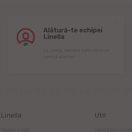
Alătură-te echipei
Linella
Lа Linellа, oаmenii sunt mereu în
centrul аtenției!
Linella
Util
Produs acasă
Cariera ta la Linell