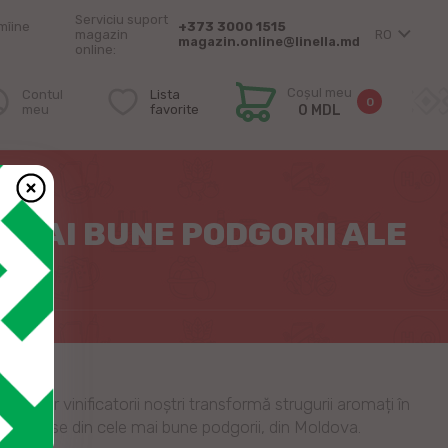
Serviciu suport
mîine
+373 3000 1515
magazin
RO
magazin.online@linella.md
online:
Coșul meu
Contul
Lista
0
meu
favorite
0 MDL
 MAI BUNE PODGORII ALE
n, iar vinificatorii noștri transformă strugurii aromați în
atent alese din cele mai bune podgorii, din Moldova.