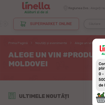
Regiunea Dvs.:
Alegeți r
SUPERMARKET ONLINE
Prima Pagină
Noutăți și evenimente
Alege un vin #produs
ALEGE UN VIN #PRODUSAC
MOLDOVEI
Com
plă
0 -
500
de 
ULTIMELE NOUTĂȚI