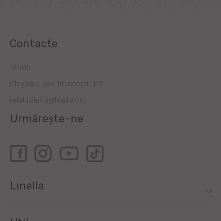
Contacte
14505
Chișinău, șos. Muncești, 121
relatiiclienti@linella.md
Urmărește-ne
Linella