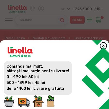
+373 3000 1515
RO
0
Prima Pagină
Noutăți și evenimente
Linella a deschis cel de
LINELLA A DESCHIS CEL
DE-AL DOILEA MAGAZIN
Comandă mai mult,
ÎN ORHEI
plătești mai puțin pentru livrare!
0 - 499 lei: 60 lei
500 - 1399 lei: 45 lei
de la 1400 lei: Livrare gratuită
Linella deschide ușile unui nou magazin pentru
locuitorii și oaspeții orașului Orhei! Sute de produse
și bucate delicioase te așteaptă la prețuri de