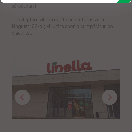
sărbătoare!
Te așteptăm zilnic în vizită pe str. Constantin
Negruzzi 82/a și-ți urăm spor la cumpărături pe
placul tău.