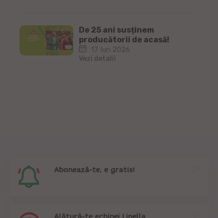
De 25 ani susținem
producătorii de acasă!
17 Iun 2026
Vezi detalii
Abonează-te, e gratis!
Alătură-te echipei Linella