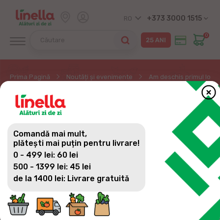
+373 3000 1515
RO
0
Prima Pagină
Noutăți și evenimente
Am deschis primul loca
AM DESCHIS PRIMUL
LOCAL COFFEE N'GO
Comandă mai mult,
plătești mai puțin pentru livrare!
0 - 499 lei: 60 lei
500 - 1399 lei: 45 lei
COFFEE N'GO - locul de unde poți lua la pachet
de la 1400 lei: Livrare gratuită
doza de energie și plăcere!
În incinta magazinului Linella de pe str. Mircea cel
Bătrân 6 s-a deschis cafeneaua COFFEE N'GO de