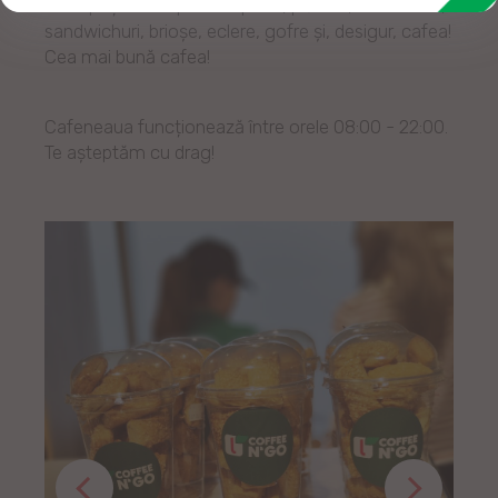
unde poți lua de pachet: pizza, plăcine, croissante,
sandwichuri, brioșe, eclere, gofre și, desigur, cafea!
Cea mai bună cafea!
Cafeneaua funcționează între orele 08:00 - 22:00.
Te așteptăm cu drag!