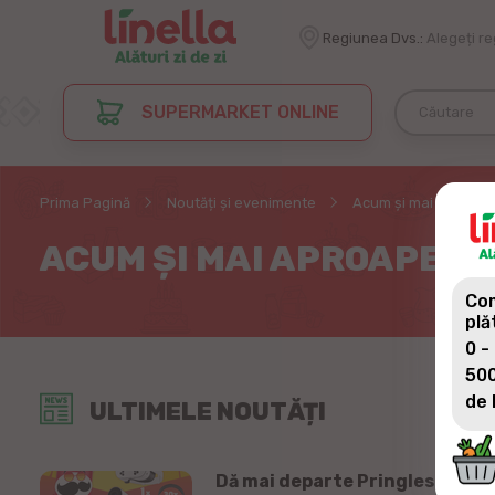
Regiunea Dvs.:
Alegeți r
SUPERMARKET ONLINE
Prima Pagină
Noutăți și evenimente
Acum și mai aproape 
ACUM ȘI MAI APROAPE DE
Com
plă
0 -
500
de 
ULTIMELE NOUTĂȚI
Dă mai departe Pringles