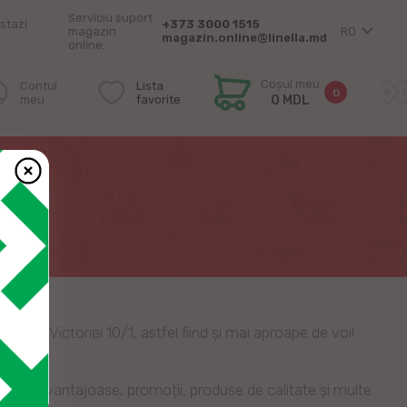
Serviciu suport
stazi
+373 3000 1515
magazin
RO
magazin.online@linella.md
online:
Coșul meu
Contul
Lista
0
meu
favorite
0 MDL
 str. Victoriei 10/1, astfel fiind și mai aproape de voi!
rețuri avantajoase, promoții, produse de calitate și multe