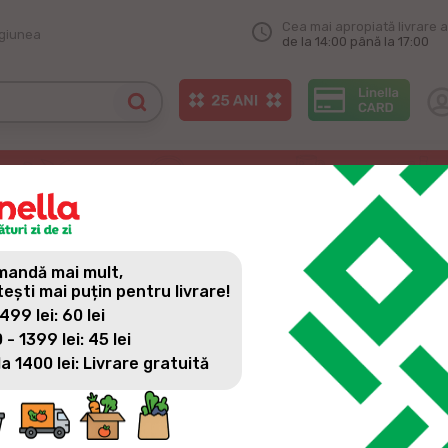
Cea mai apropiată livrare a
egiunea
de la 14:00 până la 17:00
de tine!
 TINE!
andă mai mult,
tești mai puțin pentru livrare!
 499 lei: 60 lei
 - 1399 lei: 45 lei
la 1400 lei: Livrare gratuită
Am deschis ușile primului magazin Linella din comuna Ghidighici,
Vă așteptăm zi de zi la cumpărături, cu un sortiment variat, p