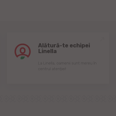
Alătură-te echipei
Linella
Lа Linellа, oаmenii sunt mereu în
centrul аtenției!