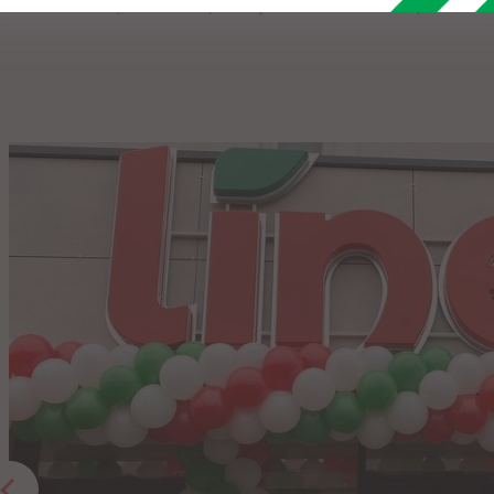
alte beneficii, pentru o experiență de neuitat la cumpărături!