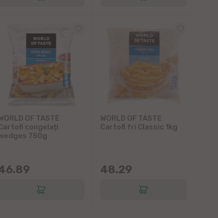
WORLD OF TASTE
WORLD OF TASTE
Cartofi congelați
Cartofi fri Classic 1kg
wedges 750g
46.89
48.29