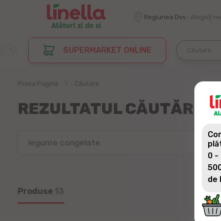
Regiunea Dvs.:
Alegeți r
SUPERMARKET ONLINE
Prima Pagină
Căutare
REZULTATUL CĂUTĂRII :
Com
plă
0 -
500
de 
Produse
13