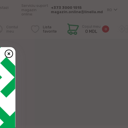
Serviciu suport
stazi
+373 3000 1515
magazin
RO
magazin.online@linella.md
online:
Coșul meu
Contul
Lista
0
meu
favorite
0 MDL