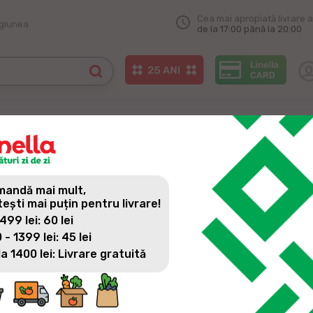
Cea mai apropiată livrare a
egiunea
de la 17:00 până la 20:00
andă mai mult,
Căutare
tești mai puțin pentru livrare!
 499 lei: 60 lei
 - 1399 lei: 45 lei
la 1400 lei: Livrare gratuită