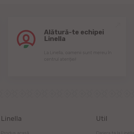
Alătură-te echipei
Linella
Lа Linellа, oаmenii sunt mereu în
centrul аtenției!
Linella
Util
Produs acasă
Cariera ta la Linell