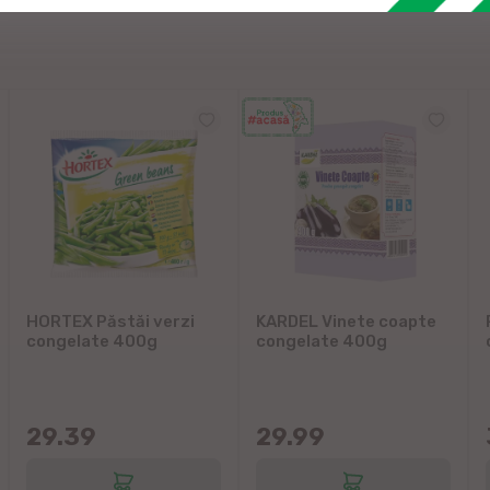
HORTEX Păstăi verzi
KARDEL Vinete coapte
congelate 400g
congelate 400g
29.39
29.99