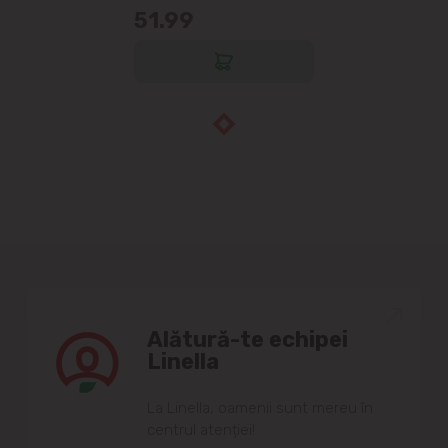
51.99
Alătură-te echipei
Linella
Lа Linellа, oаmenii sunt mereu în
centrul аtenției!