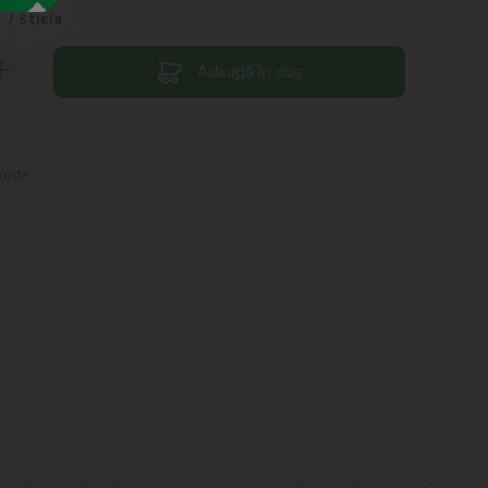
9
/ Sticla
Adaugă în coș
orite