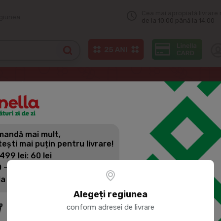
Cea mai apropiată livrare 
egiunea
de la 10:00 până la 14:00
Vodcă
GOSPODAR Vodca 200ml
andă mai mult,
GOSPODAR 
tești mai puțin pentru livrare!
 499 lei: 60 lei
 - 1399 lei: 45 lei
Cod produs:
48815
la 1400 lei: Livrare gratuită
Alegeți regiunea
conform adresei de livrare