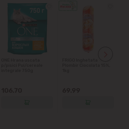
ONE Hrana uscata
FRIGO Inghetata
LA
p/pisici Pui/cereale
Plombir Ciocolata 15%,
gl
integrale 750g
1kg
106.70
69.99
6