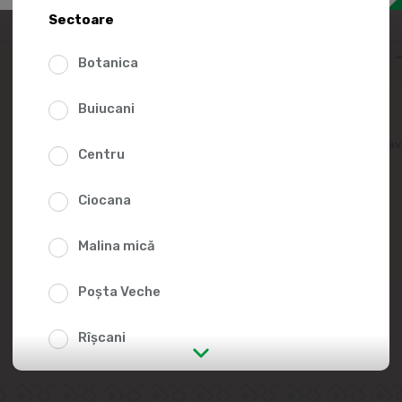
51.9
Sectoare
Botanica
Buiucani
Adaugă în lista fav
Centru
Ciocana
Malina mică
Poșta Veche
Rîșcani
str. Albișoara (adresele din imediata
apropiere)