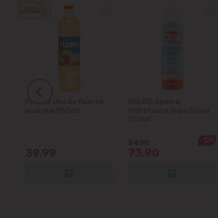
ra
FLORIS Ulei de floarea
DELICE Spuma
soarelui 955ml
hidratanta dupa bronz
150ml
-12%
84.90
39.99
73.90