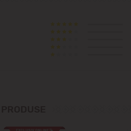
Telecentru
Suburbii
Băcioi
Bubuieci
Budești
Ciorescu
Codru
E PRODUSE
Colonița
EXCLUSIV ONLINE