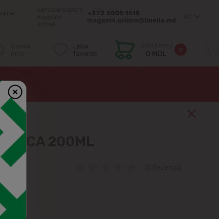
Serviciu suport
mîine
+373 3000 1515
magazin
RO
magazin.online@linella.md
online:
Coșul meu
Contul
Lista
0
meu
favorite
0 MDL
VODCA 200ML
(0 Recenzii)