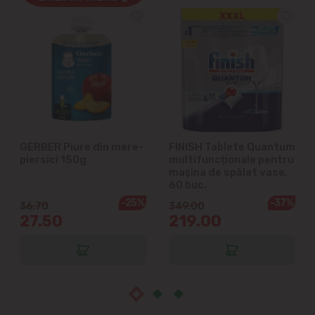
Cricova
Cruzești
Dînceni
Dumbrava
GERBER Piure din mere-
FINISH Tablete Quantum
Durlești
piersici 150g
multifuncționale pentru
mașina de spălat vase,
Ghidighici
60 buc.
-25%
-37%
36.70
349.00
27.50
219.00
Goianul Nou
Grătiești
Ialoveni