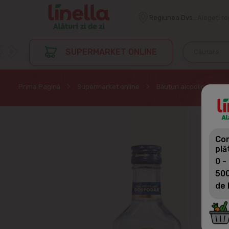
Regiunea Dvs.:
Alegeți r
SUPERMARKET ONLINE
Prima Pagină
Supermarket online
Băuturi alcoolice
Com
plă
0 -
500
de 