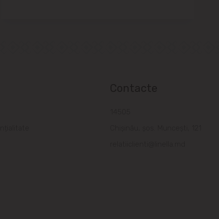
Contacte
a
14505
nțialitate
Chișinău, șos. Muncești, 121
relatiiclienti@linella.md