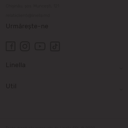
Bubuieci
Chișinău, șos. Muncești, 121
relatiiclienti@linella.md
Budești
Urmărește-ne
Ciorescu
Codru
Colonița
Linella
Cricova
Util
Cruzești
Dînceni
Dumbrava