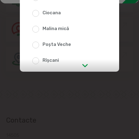
Ciocana
Alătură-te echipei Linella
Malina mică
Poșta Veche
Amplasarea Magazinelor
Rîșcani
str. Albișoara (adresele din imediata
apropiere)
Telecentru
Suburbii
Contacte
Băcioi
14505