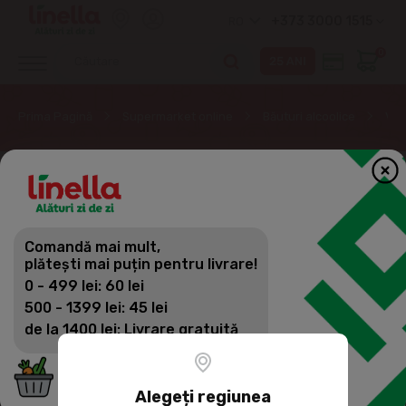
+373 3000 1515
RO
0
Prima Pagină
Supermarket online
Băuturi alcoolice
Vin
Comandă mai mult,
plătești mai puțin pentru livrare!
0 - 499 lei: 60 lei
500 - 1399 lei: 45 lei
de la 1400 lei: Livrare gratuită
Alegeți regiunea