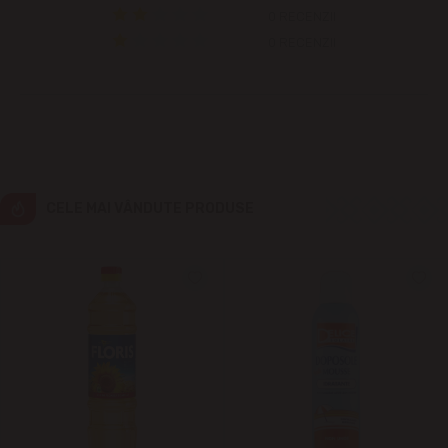
0 RECENZII
0 RECENZII
Cricova
Cruzești
Dînceni
Dumbrava
CELE MAI VÂNDUTE PRODUSE
Durlești
Ghidighici
Goianul Nou
Grătiești