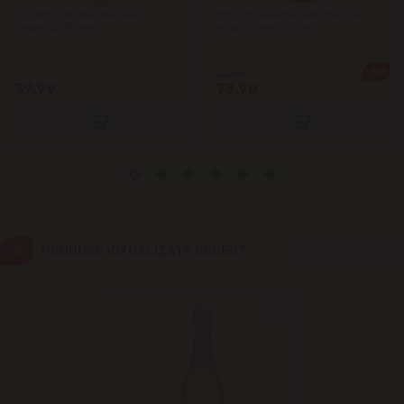
Ialoveni
FLORIS Ulei de floarea
DELICE Spuma hidratanta
soarelui 955ml
dupa bronz 150ml
Măgdăcești
-12%
84.90
39.99
73.90
Sîngera
Sociteni
Stăuceni
Tohatin
PRODUSE VIZUALIZATE RECENT
Trușeni
Vadul lui Vodă
Vatra