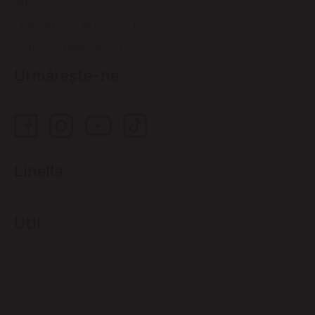
14505
Chișinău, șos. Muncești, 121
relatiiclienti@linella.md
Urmărește-ne
Linella
Util