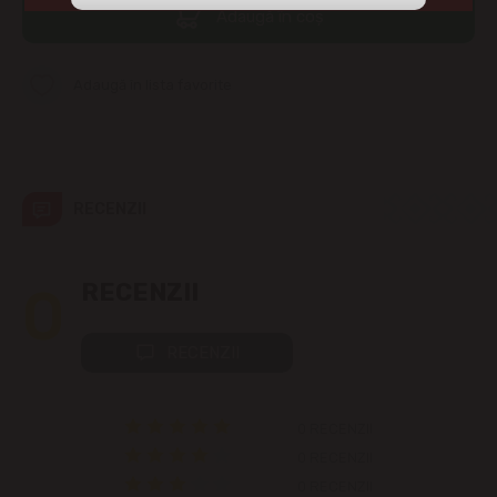
Adaugă în coș
str. Albișoara (adresele din imediata
apropiere)
Adaugă în lista favorite
Telecentru
Suburbii
RECENZII
Băcioi
Bubuieci
0
RECENZII
Budești
RECENZII
Ciorescu
0 RECENZII
Codru
0 RECENZII
0 RECENZII
Colonița