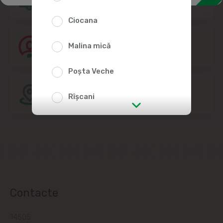
Ciocana
Alătură-te echipei Linella
Malina mică
Poșta Veche
Amplasarea Magazinelor
Rîșcani
str. Albișoara (adresele din imediata
apropiere)
Telecentru
Suburbii
Contacte
Băcioi
14505