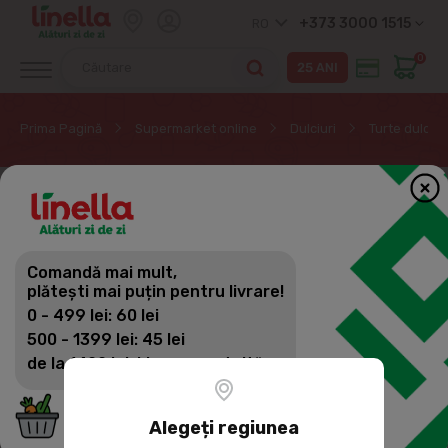
+373 3000 1515
RO
0
Prima Pagină
Supermarket online
Dulciuri
Turte dulci
Comandă mai mult,
plătești mai puțin pentru livrare!
0 - 499 lei: 60 lei
500 - 1399 lei: 45 lei
de la 1400 lei: Livrare gratuită
Alegeți regiunea