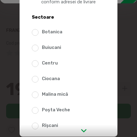
conform adresei de livrare
Sectoare
FRANZELUTA TURTE DULCI PRUNE 300G
Botanica
Cod produs:
9552
Buiucani
(0 Recenzii)
Centru
Ciocana
19
99
Malina mică
Poșta Veche
Adaugă în coș
Rîșcani
Adaugă în lista favorite