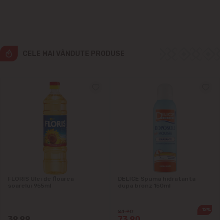
Cricova
Cruzești
CELE MAI VÂNDUTE PRODUSE
Dînceni
Dumbrava
Durlești
Ghidighici
Goianul Nou
FLORIS Ulei de floarea
DELICE Spuma hidratanta
soarelui 955ml
dupa bronz 150ml
Grătiești
-12%
84.90
39.99
73.90
Ialoveni