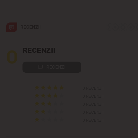
str. Albișoara (adresele din imediata
apropiere)
Telecentru
RECENZII
Suburbii
0
RECENZII
Băcioi
RECENZII
Bubuieci
Budești
0 RECENZII
0 RECENZII
Ciorescu
0 RECENZII
0 RECENZII
Codru
0 RECENZII
Colonița