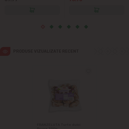
Măgdăcești
Sîngera
Sociteni
PRODUSE VIZUALIZATE RECENT
Stăuceni
Tohatin
Trușeni
Vadul lui Vodă
Vatra
FRANZELUTA Turte dulci
Prune 300g