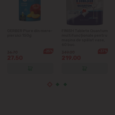
Sîngera
Sociteni
GERBER Piure din mere-
FINISH Tablete Quantum
piersici 150g
multifuncționale pentru
Stăuceni
mașina de spălat vase,
60 buc.
Tohatin
-25%
-37%
36.70
349.00
27.50
219.00
Trușeni
Vadul lui Vodă
Vatra