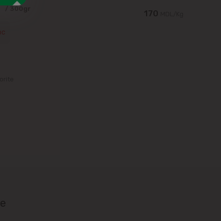
0
/ 300gr
170
MDL/Kg
oc
orite
ie