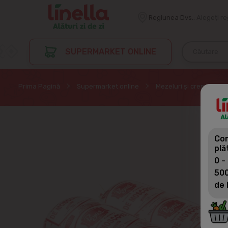
Regiunea Dvs.:
Alegeți r
SUPERMARKET ONLINE
Prima Pagină
Supermarket online
Mezeluri și crenvurști
Com
plă
0 -
500
de 