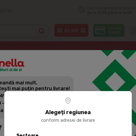
Cea mai apropiată livrare 
egiunea
de la 10:00 până la 14:00
Şuncă
PEGAS Sunca De Moscova
andă mai mult,
PEGAS SUN
tești mai puțin pentru livrare!
 499 lei: 60 lei
 - 1399 lei: 45 lei
Cod produs:
7238
la 1400 lei: Livrare gratuită
Alegeți regiunea
conform adresei de livrare
Sectoare