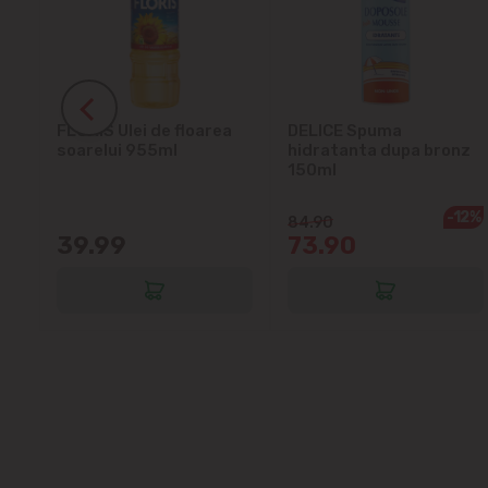
ra
FLORIS Ulei de floarea
DELICE Spuma
soarelui 955ml
hidratanta dupa bronz
150ml
-12%
84.90
39.99
73.90