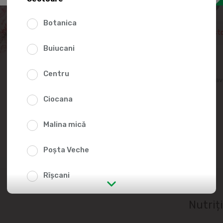
51.0
Botanica
Temporar nu este în st
Buiucani
Centru
Adaugă în lista fav
Ciocana
Malina mică
Poșta Veche
Rîșcani
str. Albișoara (adresele din imediata
Nutriț
apropiere)