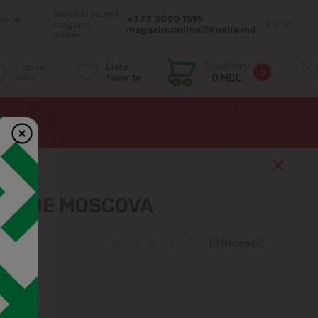
Serviciu suport
mîine
+373 3000 1515
magazin
RO
magazin.online@linella.md
online:
Coșul meu
Contul
Lista
0
meu
favorite
0 MDL
CA DE MOSCOVA
(0 Recenzii)