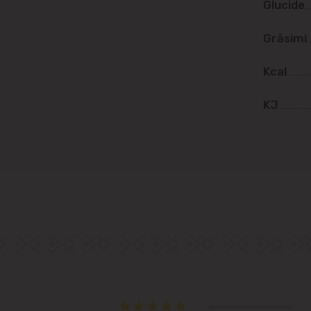
Glucide
Telecentru
Grăsimi
Suburbii
Kcal
Băcioi
KJ
Bubuieci
Budești
Ciorescu
Codru
Colonița
Cricova