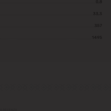
0,8
33,3
357
1495
0 RECENZII