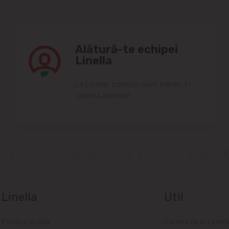
Alătură-te echipei
Linella
Lа Linellа, oаmenii sunt mereu în
centrul аtenției!
Linella
Util
Produs acasă
Cariera ta la Linell