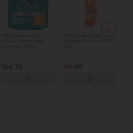
ONE Hrana uscata
FRIGO Inghetata
LA
p/pisici Pui/cereale
Plombir Ciocolata 15%,
gl
integrale 750g
1kg
106.70
69.99
6