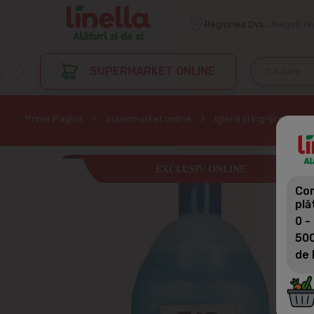
Regiunea Dvs.:
Alegeți r
SUPERMARKET ONLINE
Prima Pagină
Supermarket online
Igienă și îngrijire
S
EXCLUSIV ONLINE
Com
plă
0 -
500
de 