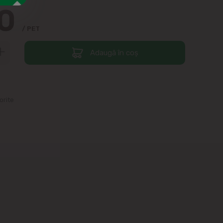
70
/ PET
Adaugă în coș
orite