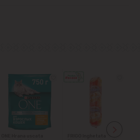
ONE Hrana uscata
FRIGO Inghetata
LA