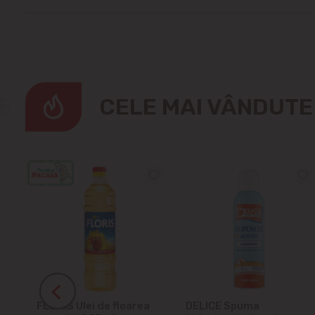
CELE MAI VÂNDUT
ra
FLORIS Ulei de floarea
DELICE Spuma