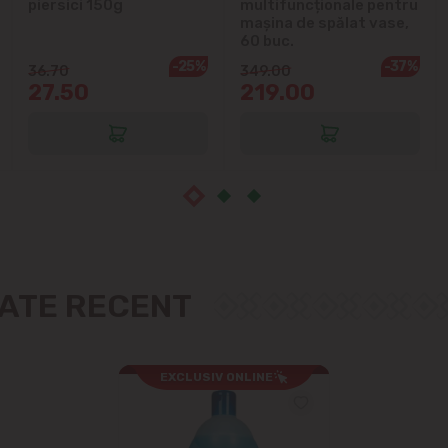
piersici 150g
multifuncționale pentru
mașina de spălat vase,
Măgdăcești
60 buc.
-25%
-37%
36.70
349.00
27.50
219.00
Sîngera
Sociteni
Stăuceni
Tohatin
Trușeni
ZATE RECENT
Vadul lui Vodă
EXCLUSIV ONLINE
Vatra