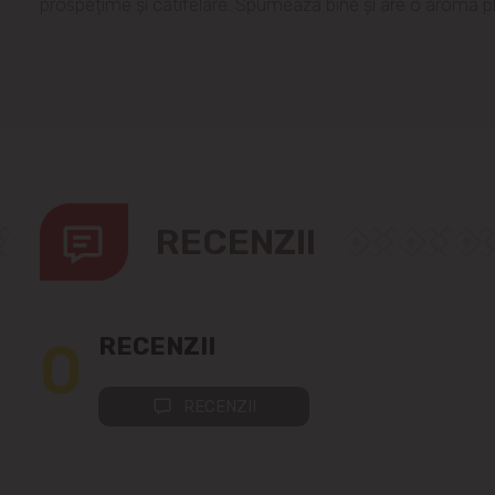
prospețime și catifelare. Spumează bine și are o aromă p
RECENZII
0
RECENZII
RECENZII