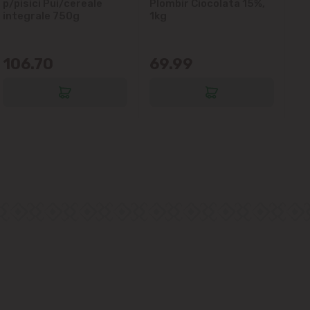
p/pisici Pui/cereale
Plombir Ciocolata 15%,
gl
integrale 750g
1kg
106.70
69.99
6