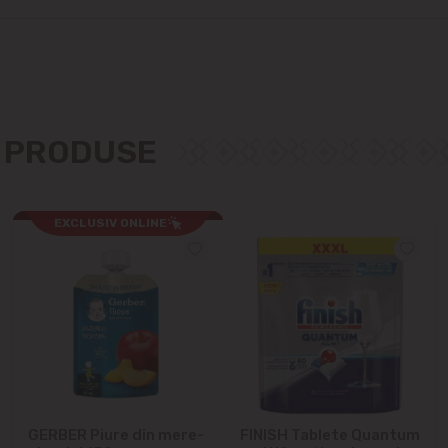
Cricova
Cruzești
Dînceni
E PRODUSE
Dumbrava
EXCLUSIV ONLINE
Durlești
Ghidighici
Goianul Nou
Grătiești
GERBER Piure din mere-
FINISH Tablete Quantum
Ialoveni