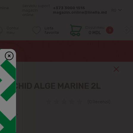
Serviciu suport
mîine
+373 3000 1515
magazin
RO
magazin.online@linella.md
online:
Coșul meu
Contul
Lista
0
meu
favorite
0 MDL
 LICHID ALGE MARINE 2L
(0 Recenzii)
dratante