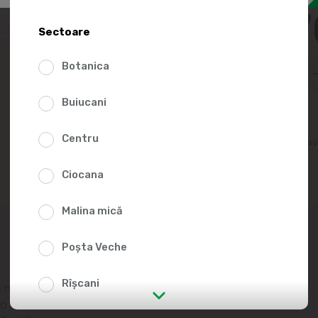
267.
Sectoare
Botanica
Buiucani
Centru
Adaugă în lista fav
Ciocana
Malina mică
Poșta Veche
Rîșcani
e marine conține
 o usca. Conferă