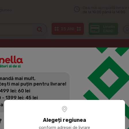
Cea mai apropiată livrare 
egiunea
de la 10:00 până la 14:00
ăpun
KEFF Sapun lichid Alge Marine 2L
andă mai mult,
KEFF SAPUN
tești mai puțin pentru livrare!
 499 lei: 60 lei
 - 1399 lei: 45 lei
Cod produs:
390572
la 1400 lei: Livrare gratuită
conține componente hi
Alegeți regiunea
conform adresei de livrare