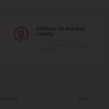
Alătură-te echipei
Linella
Lа Linellа, oаmenii sunt mereu în
centrul аtenției!
Linella
Util