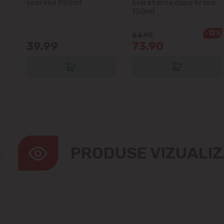
soarelui 955ml
hidratanta dupa bronz
150ml
-12%
84.90
39.99
73.90
PRODUSE VIZUALI