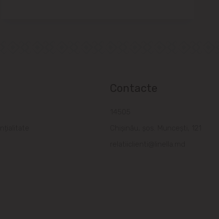
Contacte
a
14505
nțialitate
Chișinău, șos. Muncești, 121
relatiiclienti@linella.md