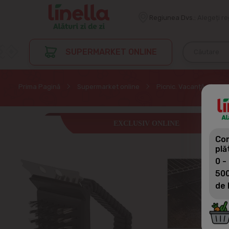
Regiunea Dvs.:
Alegeți r
SUPERMARKET ONLINE
Prima Pagină
Supermarket online
Picnic. Vacanță
Pi
EXCLUSIV ONLINE
Com
plă
0 -
500
de 