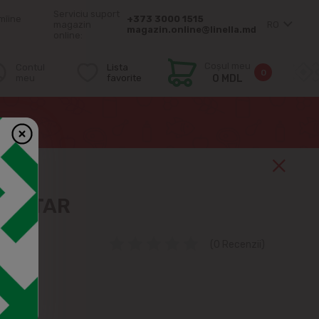
Serviciu suport
mîine
+373 3000 1515
magazin
RO
magazin.online@linella.md
online:
Coșul meu
Contul
Lista
0
meu
favorite
0 MDL
 GRATAR
(0 Recenzii)
10%
55