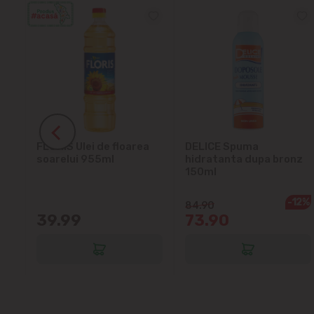
ra
FLORIS Ulei de floarea
DELICE Spuma
soarelui 955ml
hidratanta dupa bronz
150ml
-12%
84.90
39.99
73.90