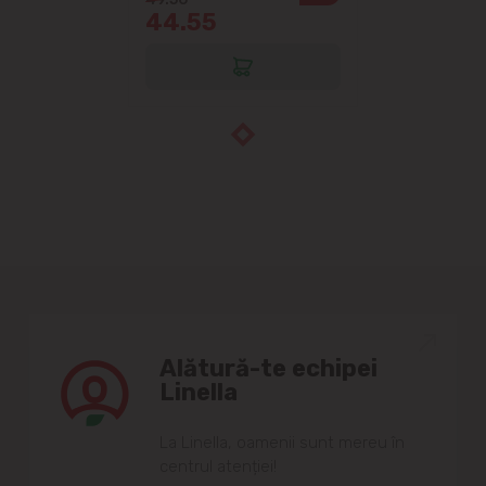
44.55
Alătură-te echipei
Linella
Lа Linellа, oаmenii sunt mereu în
centrul аtenției!