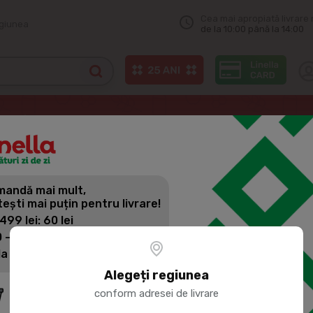
Cea mai apropiată livrare 
egiunea
de la 10:00 până la 14:00
cnic
BBQ Perie gratar
andă mai mult,
BBQ PERIE
tești mai puțin pentru livrare!
 499 lei: 60 lei
 - 1399 lei: 45 lei
Cod produs:
35191
la 1400 lei: Livrare gratuită
Alegeți regiunea
44.
conform adresei de livrare