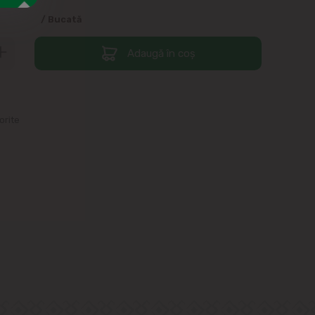
/ Bucată
Adaugă în coș
orite