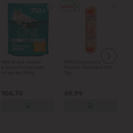
ONE Hrana uscata
FRIGO Inghetata
LA
p/pisici Pui/cereale
Plombir Ciocolata 15%,
gl
integrale 750g
1kg
106.70
69.99
6