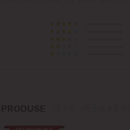
Telecentru
Suburbii
Băcioi
Bubuieci
Budești
Ciorescu
Codru
E PRODUSE
Colonița
EXCLUSIV ONLINE