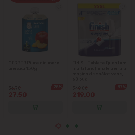
Cricova
Cruzești
Dînceni
Dumbrava
GERBER Piure din mere-
FINISH Tablete Quantum
Durlești
piersici 150g
multifuncționale pentru
mașina de spălat vase,
Ghidighici
60 buc.
-25%
-37%
36.70
349.00
27.50
219.00
Goianul Nou
Grătiești
Ialoveni