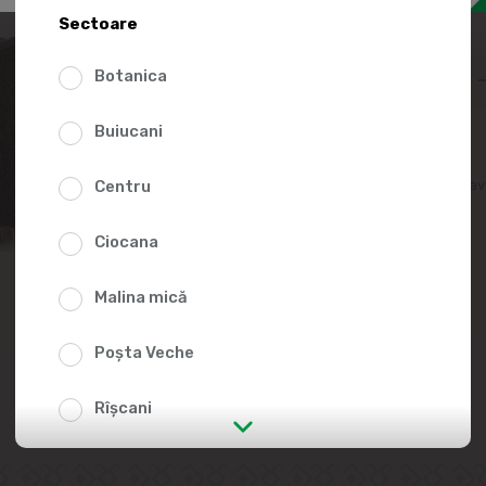
Sectoare
49.50
Botanica
Buiucani
Adaugă în lista fav
Centru
Ciocana
Malina mică
Poșta Veche
Rîșcani
str. Albișoara (adresele din imediata
apropiere)