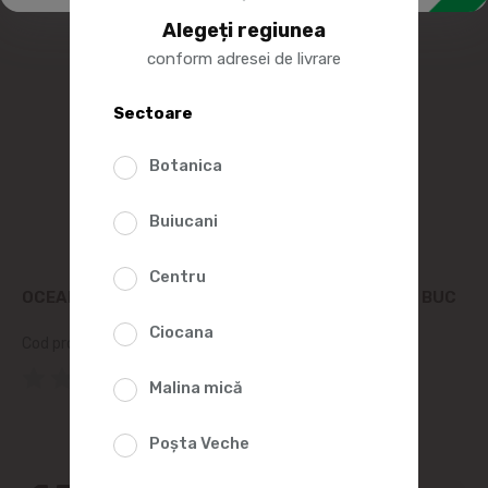
Alegeți regiunea
conform adresei de livrare
Sectoare
Botanica
Buiucani
Centru
OCEAN FISH MACROU FĂRĂ CAP SĂRAT 300+VID, BUC
Ciocana
Cod produs:
251663
(0 Recenzii)
Malina mică
Poșta Veche