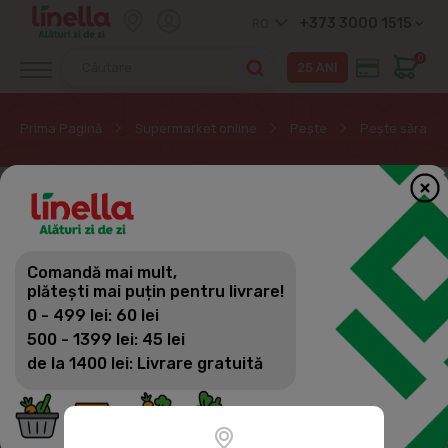
+373 3000 1515
RO
0
Prima Pagină
Supermarket online
Peşte
Pește sărat
Comandă mai mult,
plătești mai puțin pentru livrare!
0 - 499 lei: 60 lei
500 - 1399 lei: 45 lei
de la 1400 lei: Livrare gratuită