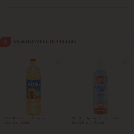
Ialoveni
Măgdăcești
CELE MAI VÂNDUTE PRODUSE
Sîngera
Sociteni
Stăuceni
Tohatin
Trușeni
FLORIS Ulei de floarea
DELICE Spuma hidratanta
Vadul lui Vodă
soarelui 955ml
dupa bronz 150ml