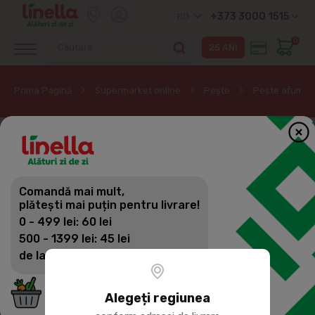
+373 3000 1515
RO
0
Prima Pagină
Supermarket online
Peşte
Pește afumat
Comandă mai mult,
plătești mai puțin pentru livrare!
0 - 499 lei: 60 lei
500 - 1399 lei: 45 lei
de la 1400 lei: Livrare gratuită
Alegeți regiunea