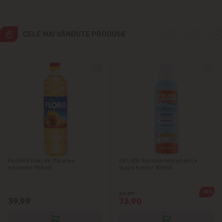
Cricova
CELE MAI VÂNDUTE PRODUSE
Cruzești
Dînceni
Dumbrava
Durlești
Ghidighici
FLORIS Ulei de floarea
DELICE Spuma hidratanta
soarelui 955ml
dupa bronz 150ml
Goianul Nou
-12%
Grătiești
84.90
39.99
73.90
Ialoveni