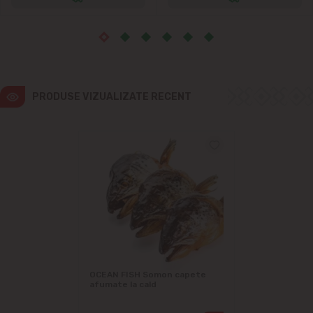
Măgdăcești
Sîngera
PRODUSE VIZUALIZATE RECENT
Sociteni
Stăuceni
Tohatin
Trușeni
Vadul lui Vodă
OCEAN FISH Somon capete
Vatra
afumate la cald