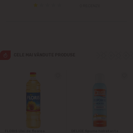
Grătiești
0 RECENZII
Ialoveni
Măgdăcești
Sîngera
CELE MAI VÂNDUTE PRODUSE
Sociteni
Stăuceni
Tohatin
Trușeni
Vadul lui Vodă
FLORIS Ulei de floarea
DELICE Spuma hidratanta