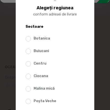
Alegeți regiunea
conform adresei de livrare
Sectoare
Botanica
Buiucani
Centru
OCEAN FISH MACROU AFUMAT FARA CAP, 300G
Ciocana
Cod produs:
251662
(0 Recenzii)
Malina mică
Poșta Veche