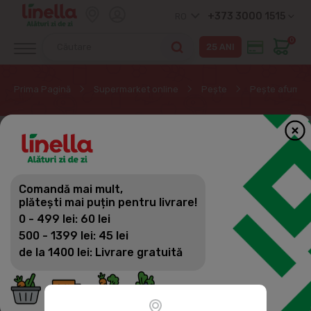
+373 3000 1515
RO
0
Prima Pagină
Supermarket online
Peşte
Pește afumat
Comandă mai mult,
plătești mai puțin pentru livrare!
0 - 499 lei: 60 lei
500 - 1399 lei: 45 lei
de la 1400 lei: Livrare gratuită