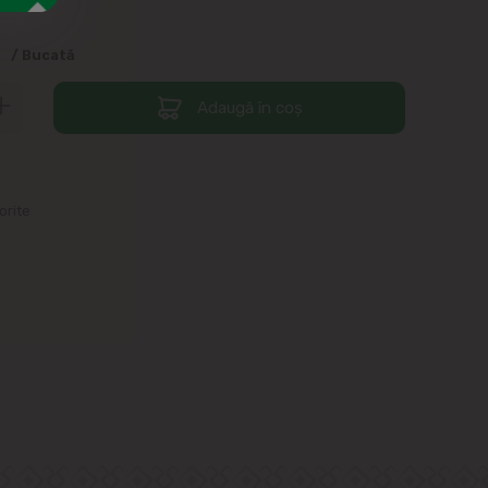
9
/ Bucată
Adaugă în coș
orite