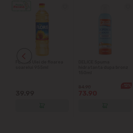
ra
FLORIS Ulei de floarea
DELICE Spuma
soarelui 955ml
hidratanta dupa bronz
150ml
-12%
84.90
39.99
73.90