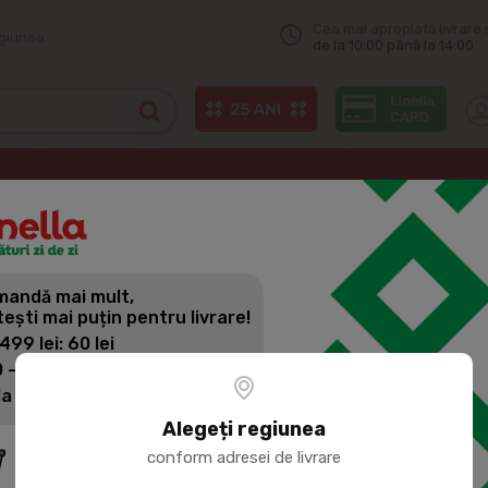
Cea mai apropiată livrare 
egiunea
de la 10:00 până la 14:00
HRYSTT Pesmeti din griu cu cascaval 90g
andă mai mult,
HRYSTT PES
tești mai puțin pentru livrare!
CASCAVAL 
 499 lei: 60 lei
 - 1399 lei: 45 lei
la 1400 lei: Livrare gratuită
Cod produs:
200609
Alegeți regiunea
conform adresei de livrare