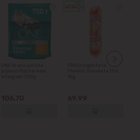
ONE Hrana uscata
FRIGO Inghetata
LA
p/pisici Pui/cereale
Plombir Ciocolata 15%,
gl
integrale 750g
1kg
106.70
69.99
6