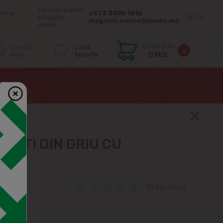
Serviciu suport
mîine
+373 3000 1515
magazin
RO
magazin.online@linella.md
online:
Coșul meu
Contul
Lista
0
meu
favorite
0 MDL
METI DIN GRIU CU
90G
6
(0 Recenzii)