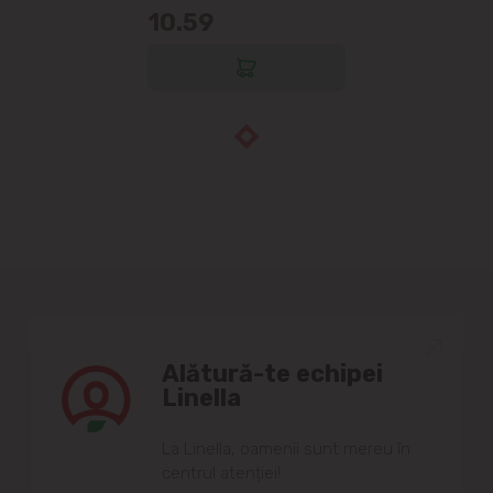
10.59
Alătură-te echipei
Linella
Lа Linellа, oаmenii sunt mereu în
centrul аtenției!