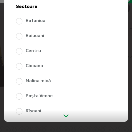
10.5
Sectoare
Botanica
Buiucani
Centru
Adaugă în lista fav
Ciocana
Malina mică
Poșta Veche
Rîșcani
str. Albișoara (adresele din imediata
apropiere)