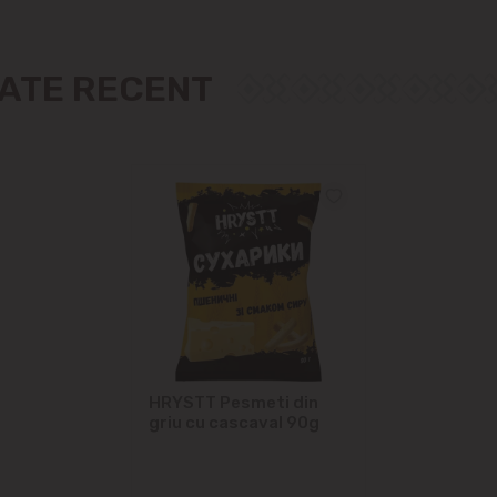
Măgdăcești
Sîngera
ZATE RECENT
Sociteni
Stăuceni
Tohatin
Trușeni
Vadul lui Vodă
HRYSTT Pesmeti din
Vatra
griu cu cascaval 90g