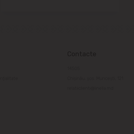
Contacte
a
14505
nțialitate
Chișinău, șos. Muncești, 121
relatiiclienti@linella.md