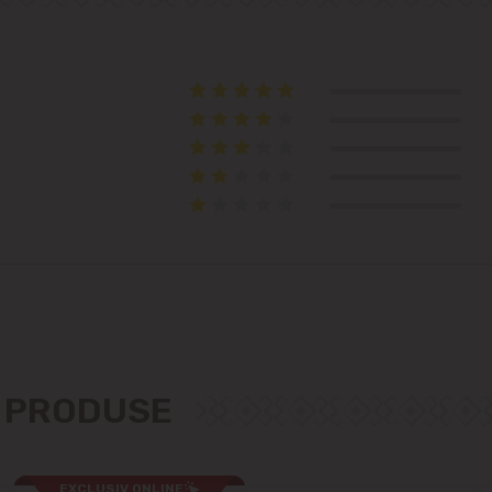
Telecentru
Suburbii
Băcioi
Bubuieci
Budești
Ciorescu
Codru
E PRODUSE
Colonița
EXCLUSIV ONLINE