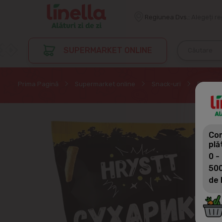
Regiunea Dvs.:
Alegeți r
SUPERMARKET ONLINE
Prima Pagină
Supermarket online
Snack-uri
Pesmeţi
Com
plă
0 -
500
de 