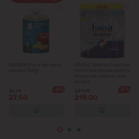
Cricova
Cruzești
Dînceni
Dumbrava
GERBER Piure din mere-
FINISH Tablete Quantum
Durlești
piersici 150g
multifuncționale pentru
mașina de spălat vase,
Ghidighici
60 buc.
-25%
-37%
36.70
349.00
27.50
219.00
Goianul Nou
Grătiești
Ialoveni