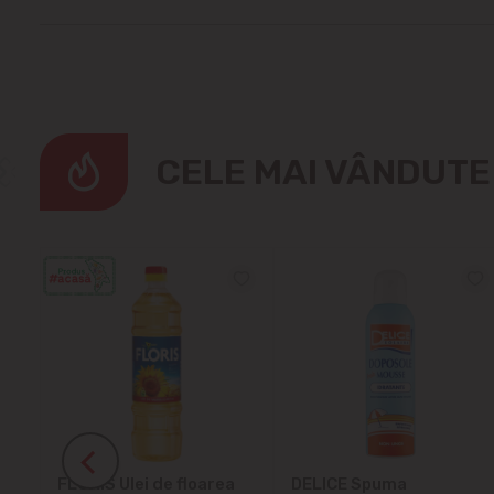
CELE MAI VÂNDUT
ra
FLORIS Ulei de floarea
DELICE Spuma