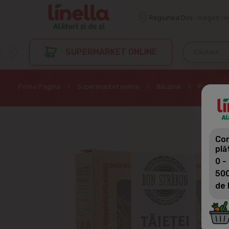
Regiunea Dvs.:
Alegeți r
SUPERMARKET ONLINE
Prima Pagină
Supermarket online
Băcănie
Paste
Com
plă
0 -
500
de 