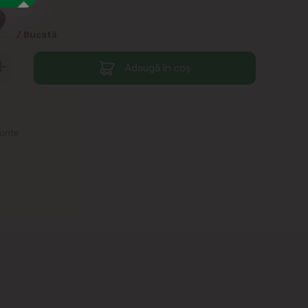
9
/ Bucată
Adaugă în coș
orite