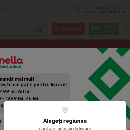
Cea mai apropiată livrare 
egiunea
de la 10:00 până la 14:00
BUN STRABUN Taietei de casa cu ou 250g
andă mai mult,
BUN STRABU
tești mai puțin pentru livrare!
250G
 499 lei: 60 lei
 - 1399 lei: 45 lei
la 1400 lei: Livrare gratuită
Cod produs:
252456
Alegeți regiunea
conform adresei de livrare