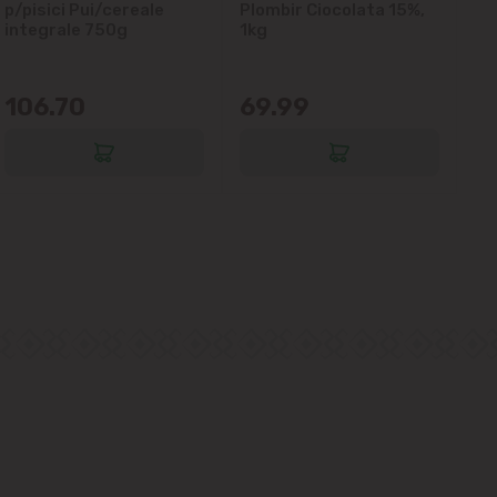
p/pisici Pui/cereale
Plombir Ciocolata 15%,
gl
integrale 750g
1kg
106.70
69.99
6