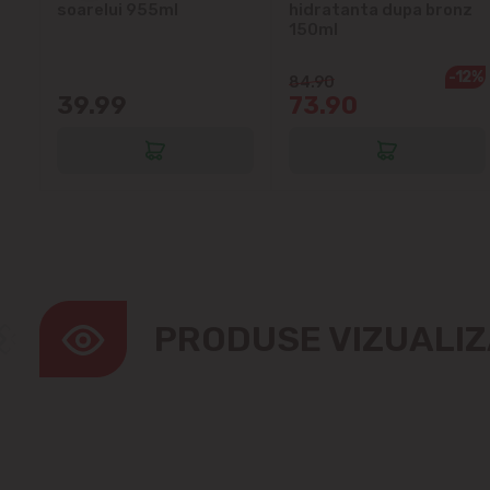
soarelui 955ml
hidratanta dupa bronz
150ml
-12%
84.90
39.99
73.90
PRODUSE VIZUALI