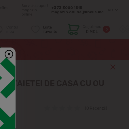
Serviciu suport
mîine
+373 3000 1515
magazin
RO
magazin.online@linella.md
online:
Coșul meu
Contul
Lista
0
meu
favorite
0 MDL
N TAIETEI DE CASA CU OU
(0 Recenzii)