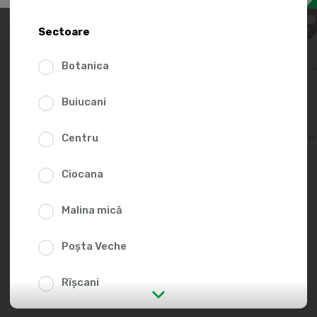
24.8
Sectoare
Botanica
Buiucani
Adaugă în lista fav
Centru
Ciocana
Malina mică
Poșta Veche
Rîșcani