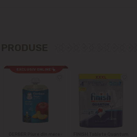
Cricova
Cruzești
Dînceni
E PRODUSE
Dumbrava
EXCLUSIV ONLINE
Durlești
Ghidighici
Goianul Nou
Grătiești
Ialoveni
GERBER Piure din mere-
FINISH Tablete Quantum