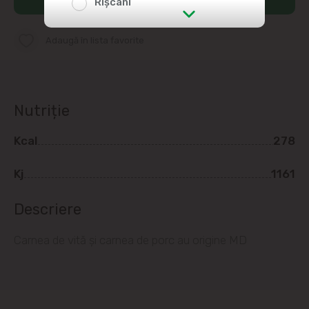
Rîșcani
str. Albișoara (adresele din imediata
Adaugă în lista favorite
apropiere)
Telecentru
Nutriție
Suburbii
Kcal
278
Băcioi
Kj
1161
Bubuieci
Descriere
Budești
Carnea de vită și carnea de porc au origine MD
Ciorescu
Codru