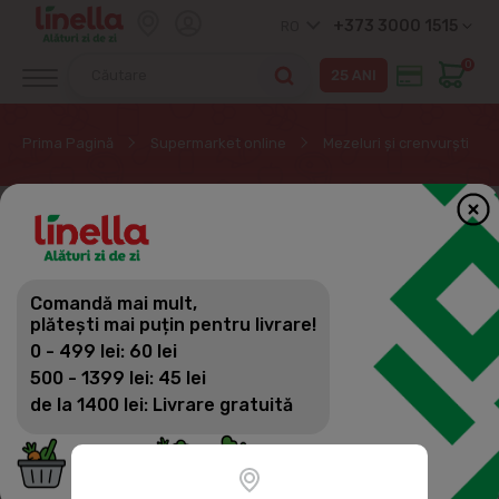
+373 3000 1515
RO
0
Prima Pagină
Supermarket online
Mezeluri și crenvurști
Comandă mai mult,
plătești mai puțin pentru livrare!
0 - 499 lei: 60 lei
500 - 1399 lei: 45 lei
de la 1400 lei: Livrare gratuită