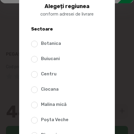
Alegeți regiunea
conform adresei de livrare
Sectoare
Botanica
PEGAS PARIZER DOCTORSKAIA FELIAT 200G
Buiucani
Cod produs:
57915
Centru
(0 Recenzii)
Ciocana
44
Malina mică
79
Poșta Veche
Adaugă în coș