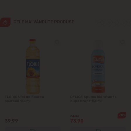
Ialoveni
CELE MAI VÂNDUTE PRODUSE
Măgdăcești
Sîngera
Sociteni
Stăuceni
Tohatin
FLORIS Ulei de floarea
DELICE Spuma hidratanta
Trușeni
soarelui 955ml
dupa bronz 150ml
-12%
Vadul lui Vodă
84.90
39.99
73.90