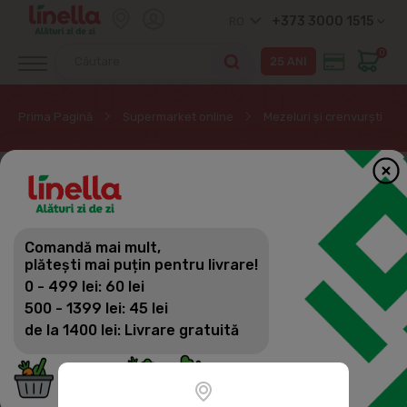
+373 3000 1515
RO
0
Prima Pagină
Supermarket online
Mezeluri și crenvurști
Comandă mai mult,
plătești mai puțin pentru livrare!
0 - 499 lei: 60 lei
500 - 1399 lei: 45 lei
de la 1400 lei: Livrare gratuită