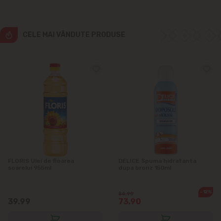
Ialoveni
CELE MAI VÂNDUTE PRODUSE
Măgdăcești
Sîngera
Sociteni
Stăuceni
Tohatin
FLORIS Ulei de floarea
DELICE Spuma hidratanta
soarelui 955ml
dupa bronz 150ml
Trușeni
-12%
84.90
Vadul lui Vodă
39.99
73.90
Vatra