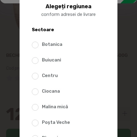
Alegeți regiunea
conform adresei de livrare
Sectoare
Botanica
BECHELLI PROSCIUTTO COTTO PROSCIUTTINO, 500G
Buiucani
Cod produs:
2005636
Centru
(0 Recenzii)
Ciocana
129
Malina mică
99
Poșta Veche
Adaugă în coș