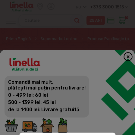
+373 3000 1515
RO
0
Prima Pagină
Supermarket online
Produse Panificație (pâine
Comandă mai mult,
plătești mai puțin pentru livrare!
0 - 499 lei: 60 lei
500 - 1399 lei: 45 lei
de la 1400 lei: Livrare gratuită