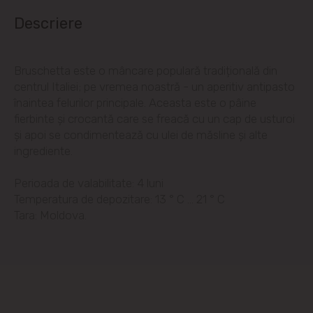
Codru
Descriere
Colonița
Bruschetta este o mâncare populară tradițională din
Cricova
centrul Italiei; pe vremea noastră - un aperitiv antipasto
înaintea felurilor principale. Aceasta este o pâine
fierbinte și crocantă care se freacă cu un cap de usturoi
Cruzești
și apoi se condimentează cu ulei de măsline și alte
ingrediente.
Dînceni
Perioada de valabilitate: 4 luni
Dumbrava
Temperatura de depozitare: 13 ° C ... 21 ° C
Tara: Moldova.
Durlești
Ghidighici
Goianul Nou