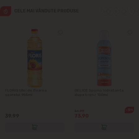
CELE MAI VÂNDUTE PRODUSE
Vatra
FLORIS Ulei de floarea
DELICE Spuma hidratanta
soarelui 955ml
dupa bronz 150ml
-12%
84.90
39.99
73.90