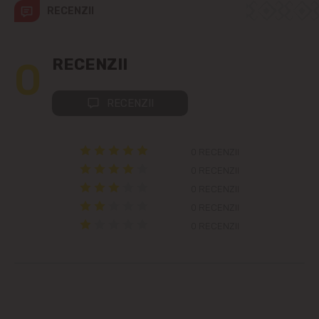
RECENZII
Grătiești
Ialoveni
0
RECENZII
Măgdăcești
RECENZII
Sîngera
0 RECENZII
Sociteni
0 RECENZII
0 RECENZII
Stăuceni
0 RECENZII
0 RECENZII
Tohatin
Trușeni
Vadul lui Vodă