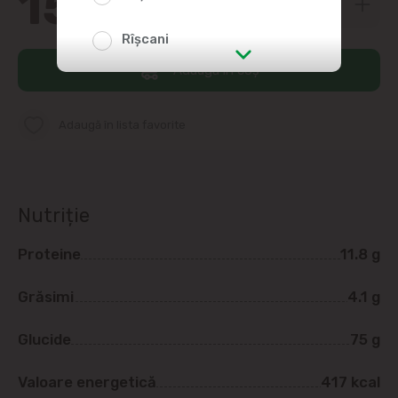
15
Rîșcani
Adaugă în coș
str. Albișoara (adresele din imediata
apropiere)
Adaugă în lista favorite
Telecentru
Suburbii
Nutriție
Băcioi
Proteine
11.8 g
Bubuieci
Grăsimi
4.1 g
Budești
Glucide
75 g
Ciorescu
Valoare energetică
417 kcal