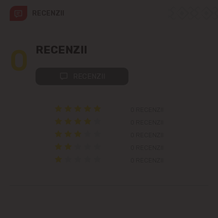
Colonița
RECENZII
Cricova
0
RECENZII
Cruzești
RECENZII
Dînceni
0 RECENZII
Dumbrava
0 RECENZII
0 RECENZII
Durlești
0 RECENZII
0 RECENZII
Ghidighici
Goianul Nou
Grătiești