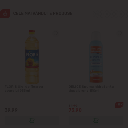
Ialoveni
CELE MAI VÂNDUTE PRODUSE
Măgdăcești
Sîngera
Sociteni
Stăuceni
Tohatin
FLORIS Ulei de floarea
DELICE Spuma hidratanta
soarelui 955ml
dupa bronz 150ml
Trușeni
-12%
84.90
39.99
73.90
Vadul lui Vodă
Vatra