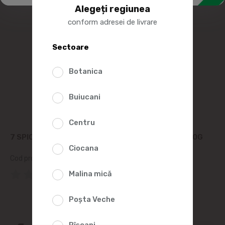
Alegeți regiunea
conform adresei de livrare
Sectoare
Botanica
Buiucani
Centru
7 SPICE FRANZELA ALBA FELIATA AMBALATA, 400G
Ciocana
Cod produs:
122663
(0 Recenzii)
Malina mică
Poșta Veche