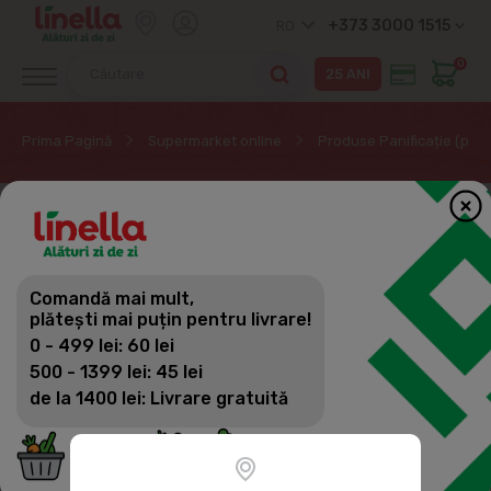
+373 3000 1515
RO
0
Prima Pagină
Supermarket online
Produse Panificație (pâine
Comandă mai mult,
plătești mai puțin pentru livrare!
0 - 499 lei: 60 lei
500 - 1399 lei: 45 lei
de la 1400 lei: Livrare gratuită