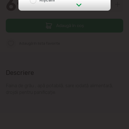
6
Rîșcani
69
str. Albișoara (adresele din imediata
apropiere)
Adaugă în coș
Telecentru
Adaugă în lista favorite
Suburbii
Băcioi
Descriere
Bubuieci
Faina de grâu , apă potabilă, sare iodată alimentară,
drojdii pentru panificație.
Budești
Ciorescu
Codru