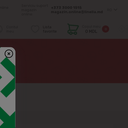
Serviciu suport
mîine
+373 3000 1515
magazin
RO
magazin.online@linella.md
online:
Coșul meu
Contul
Lista
0
meu
favorite
0 MDL