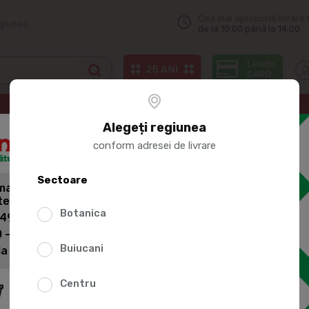
Cea mai apropiată livrare 
egiunea
de la 10:00 până la 14:00
Alegeți regiunea
C
conform adresei de livrare
Sectoare
andă mai mult,
tești mai puțin pentru livrare!
Botanica
duse
 499 lei: 60 lei
 - 1399 lei: 45 lei
Buiucani
la 1400 lei: Livrare gratuită
Centru