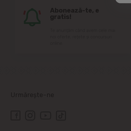
Abonează-te, e
gratis!
Te anunțăm când avem cele mai
noi oferte, rețete și concursuri
online.
Urmărește-ne