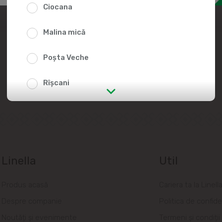
Ciocana
Alătură-te echipei
Linella
Malina mică
Lа Linellа, oаmenii sunt mereu în
Poșta Veche
centrul аtenției!
Rîșcani
str. Albișoara (adresele din imediata
apropiere)
Telecentru
Linella
Util
Suburbii
Produs acasă
Cariera ta la Linell
Băcioi
Despre companie
Politica de confide
Bubuieci
Noutăți și evenimente
Termeni și condiții