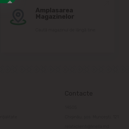
Amplasarea
Magazinelor
Caută magazinul de lângă tine.
Contacte
a
14505
nțialitate
Chișinău, șos. Muncești, 121
relatiiclienti@linella.md