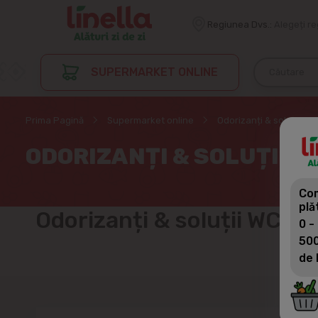
Regiunea Dvs.:
Alegeți r
SUPERMARKET ONLINE
Prima Pagină
Supermarket online
Odorizanți & soluții WC
ODORIZANȚI & SOLUȚII W
Com
plă
Odorizanți & soluții WC
0 pro
0 -
500
de 