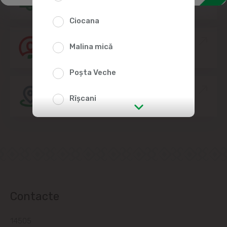
Ciocana
Alătură-te echipei Linella
Malina mică
Poșta Veche
Amplasarea Magazinelor
Rîșcani
str. Albișoara (adresele din imediata
apropiere)
Telecentru
Suburbii
Contacte
Băcioi
14505