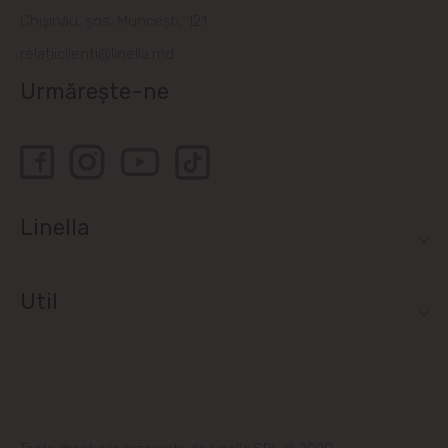
Bubuieci
Chișinău, șos. Muncești, 121
relatiiclienti@linella.md
Budești
Urmărește-ne
Ciorescu
Codru
Colonița
Linella
Cricova
Util
Cruzești
Dînceni
Dumbrava