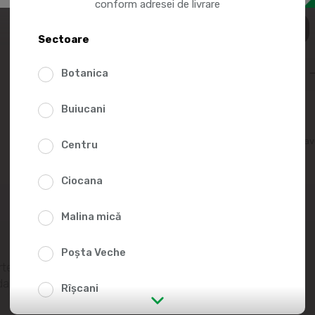
conform adresei de livrare
71.4
Sectoare
Botanica
Buiucani
Adaugă în lista fav
Centru
Ciocana
Malina mică
Poșta Veche
te rezistent, cu
da:
Rîșcani