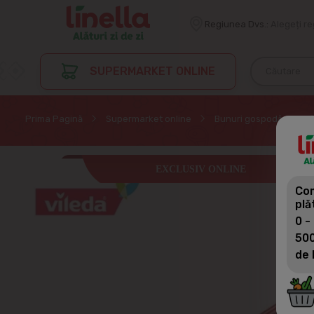
Regiunea Dvs.:
Alegeți r
SUPERMARKET ONLINE
Prima Pagină
Supermarket online
Bunuri gospodărești
EXCLUSIV ONLINE
Com
plă
0 -
500
de 