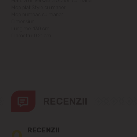
Matura universala 3 Action cu maner
Mop plat Style cu maner
Mop bumbac cu maner
Dimensiuni:
Lungime: 130 cm
Diametru: 0.21 cm
RECENZII
0
RECENZII