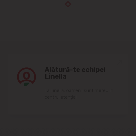
Alătură-te echipei
Linella
Lа Linellа, oаmenii sunt mereu în
centrul аtenției!