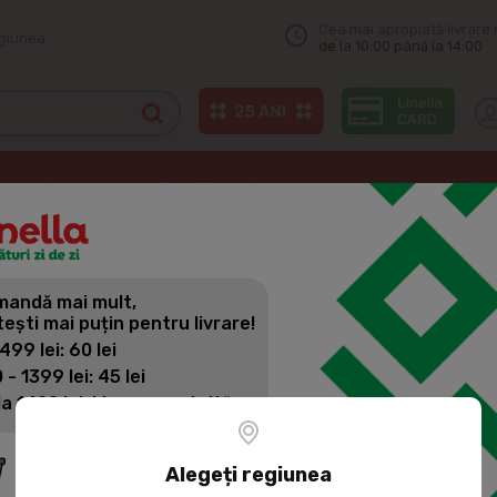
Cea mai apropiată livrare 
egiunea
de la 10:00 până la 14:00
Inventar curatenie
VILEDA Maner Universal 130cm
andă mai mult,
VILEDA MA
tești mai puțin pentru livrare!
 499 lei: 60 lei
 - 1399 lei: 45 lei
Cod produs:
238340
la 1400 lei: Livrare gratuită
Material: plastic, metal
Alegeți regiunea