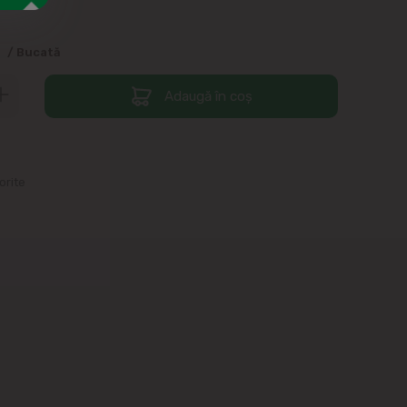
0
/ Bucată
Adaugă în coș
orite