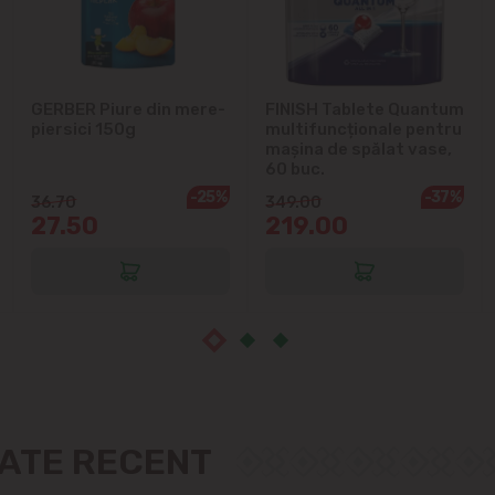
Măgdăcești
GERBER Piure din mere-
FINISH Tablete Quantum
Sîngera
piersici 150g
multifuncționale pentru
mașina de spălat vase,
Sociteni
60 buc.
-25%
-37%
36.70
349.00
27.50
219.00
Stăuceni
Tohatin
Trușeni
Vadul lui Vodă
Vatra
ZATE RECENT