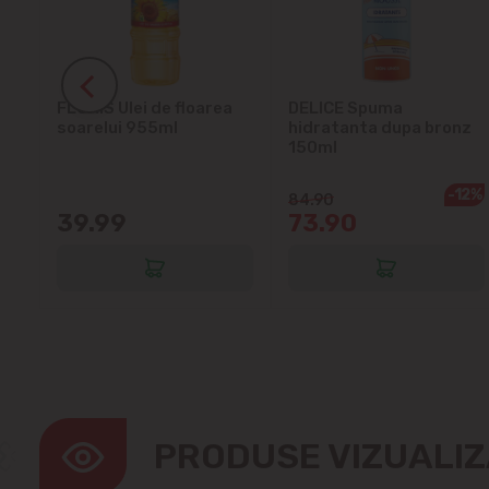
ra
FLORIS Ulei de floarea
DELICE Spuma
soarelui 955ml
hidratanta dupa bronz
150ml
-12%
84.90
39.99
73.90
PRODUSE VIZUALI