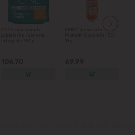
ONE Hrana uscata
FRIGO Inghetata
LA
p/pisici Pui/cereale
Plombir Ciocolata 15%,
gl
integrale 750g
1kg
106.70
69.99
6