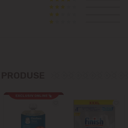
Cricova
Cruzești
Dînceni
Dumbrava
Durlești
E PRODUSE
Ghidighici
EXCLUSIV ONLINE
Goianul Nou
Grătiești
Ialoveni