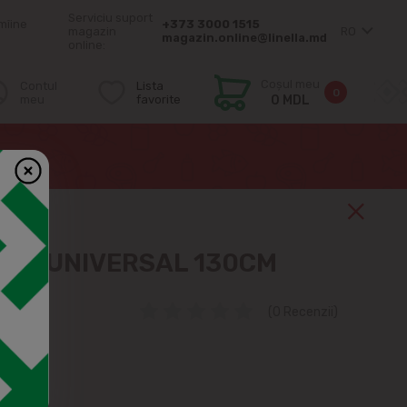
Serviciu suport
mîine
+373 3000 1515
magazin
RO
magazin.online@linella.md
online:
Coșul meu
Contul
Lista
0
meu
favorite
0 MDL
NER UNIVERSAL 130CM
(0 Recenzii)