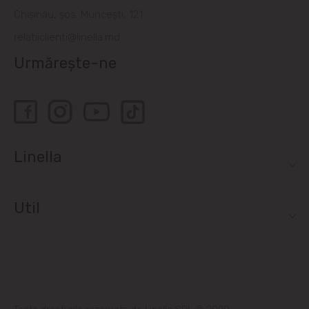
Bubuieci
Chișinău, șos. Muncești, 121
relatiiclienti@linella.md
Budești
Urmărește-ne
Ciorescu
Codru
Colonița
Linella
Cricova
Util
Cruzești
Dînceni
Dumbrava