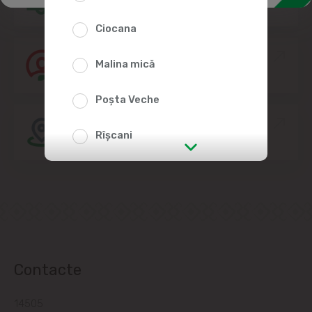
Ciocana
Alătură-te echipei Linella
Malina mică
Poșta Veche
Amplasarea Magazinelor
Rîșcani
str. Albișoara (adresele din imediata
apropiere)
Telecentru
Suburbii
Contacte
Băcioi
14505