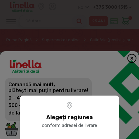
+373 3000 1515
RO
0
Prima Pagină
Supermarket online
Culinărie (posibil și prin
Comandă mai mult,
plătești mai puțin pentru livrare!
0 - 499 lei: 60 lei
500 - 1399 lei: 45 lei
de la 1400 lei: Livrare gratuită
Alegeți regiunea
conform adresei de livrare