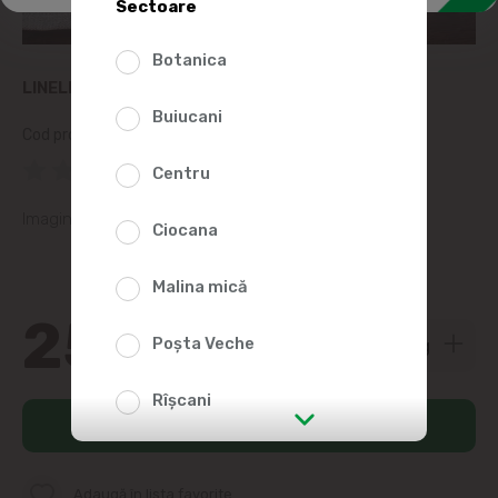
Sectoare
Botanica
LINELLA HRISCA FIARTA CU LEGUME, KG
Buiucani
Cod produs:
130568
(0 Recenzii)
Centru
Imaginile sunt reprezentative.
Ciocana
Malina mică
25
50
Poșta Veche
Rîșcani
Adaugă în coș
str. Albișoara (adresele din imediata
apropiere)
Adaugă în lista favorite