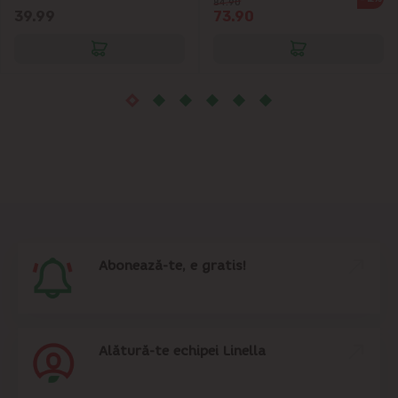
84.90
39.99
73.90
Sîngera
Sociteni
Stăuceni
Tohatin
Trușeni
Abonează-te, e gratis!
Vadul lui Vodă
Vatra
Alătură-te echipei Linella