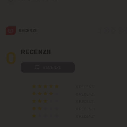
Telecentru
Suburbii
RECENZII
Băcioi
0
RECENZII
Bubuieci
Budești
RECENZII
Ciorescu
0 RECENZII
0 RECENZII
Codru
0 RECENZII
Colonița
0 RECENZII
0 RECENZII
Cricova