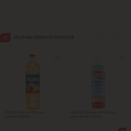
Cruzești
Dînceni
CELE MAI VÂNDUTE PRODUSE
Dumbrava
Durlești
Ghidighici
Goianul Nou
Grătiești
FLORIS Ulei de floarea
DELICE Spuma hidratanta
Ialoveni
soarelui 955ml
dupa bronz 150ml
Măgdăcești
-12%