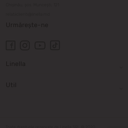
Chișinău, șos. Muncești, 121
relatiiclienti@linella.md
Urmărește-ne
Linella
Util
Toate drepturile rezervate de Linella SRL © 2020