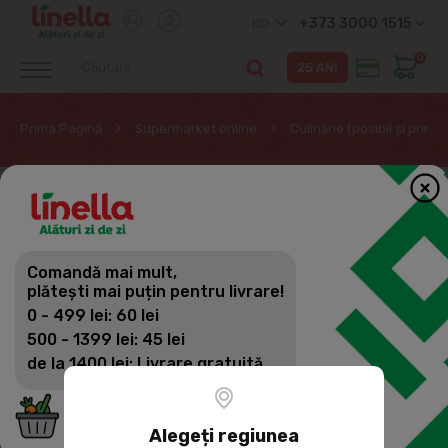
+373 3000 1515
RO
0
Prima Pagină
Supermarket online
Culinărie (posibil și prin
Comandă mai mult,
plătești mai puțin pentru livrare!
0 - 499 lei: 60 lei
500 - 1399 lei: 45 lei
de la 1400 lei: Livrare gratuită
Alegeți regiunea