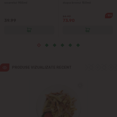
Ialoveni
soarelui 955ml
dupa bronz 150ml
Măgdăcești
-12%
84.90
39.99
73.90
Sîngera
Sociteni
Stăuceni
PRODUSE VIZUALIZATE RECENT
Tohatin
Trușeni
Vadul lui Vodă
Vatra