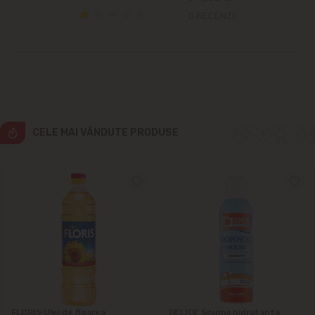
0 RECENZII
Cricova
Cruzești
Dînceni
CELE MAI VÂNDUTE PRODUSE
Dumbrava
Durlești
Ghidighici
Goianul Nou
Grătiești
FLORIS Ulei de floarea
DELICE Spuma hidratanta