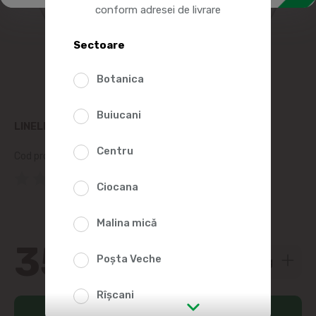
conform adresei de livrare
Sectoare
Botanica
Buiucani
LINELLA CARTOFI CA ACASĂ, KG
Centru
Cod produs:
127059
(0 Recenzii)
Ciocana
Malina mică
35
70
Poșta Veche
Rîșcani
Adaugă în coș