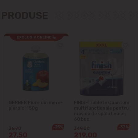
Cricova
E PRODUSE
Cruzești
Dînceni
EXCLUSIV ONLINE
Dumbrava
Durlești
Ghidighici
Goianul Nou
GERBER Piure din mere-
FINISH Tablete Quantum
piersici 150g
multifuncționale pentru
mașina de spălat vase,
Grătiești
60 buc.
-25%
-37%
36.70
349.00
Ialoveni
27.50
219.00