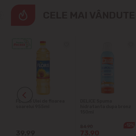
CELE MAI VÂNDUT
ra
FLORIS Ulei de floarea
DELICE Spuma
soarelui 955ml
hidratanta dupa bronz
150ml
-12%
84.90
39.99
73.90