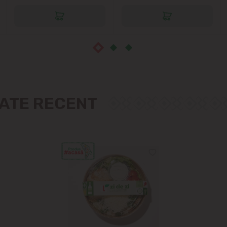
Măgdăcești
Sîngera
Sociteni
Stăuceni
ZATE RECENT
Tohatin
Trușeni
Vadul lui Vodă
Vatra