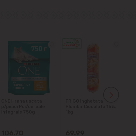
ONE Hrana uscata
FRIGO Inghetata
LA
p/pisici Pui/cereale
Plombir Ciocolata 15%,
gl
integrale 750g
1kg
106.70
69.99
6