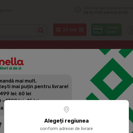
Cea mai apropiată livrare a
egiunea
de la 17:00 până la 20:00
rin precomandă)
ZideZi - To Go
ZideZi Salată Caesar cu pui 250g
andă mai mult,
ZIDEZI SAL
tești mai puțin pentru livrare!
 499 lei: 60 lei
 - 1399 lei: 45 lei
Cod produs:
401737
la 1400 lei: Livrare gratuită
2
Alegeți regiunea
43.
conform adresei de livrare