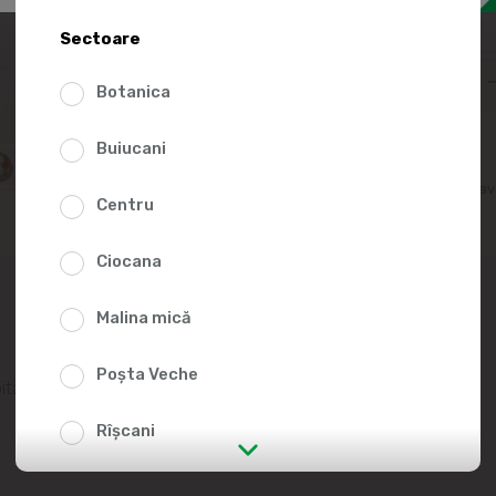
55.00
Sectoare
Botanica
Buiucani
Adaugă în lista fav
Centru
Ciocana
Malina mică
Poșta Veche
ită.
Rîșcani
str. Albișoara (adresele din imediata