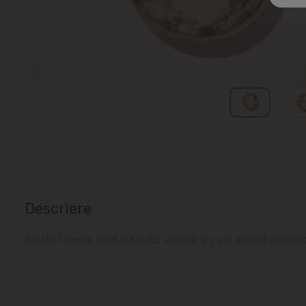
Descriere
Salata Caesar este o salată ușoară și cu o aromă deoseb