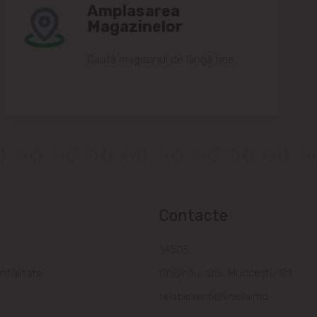
Amplasarea
Magazinelor
Caută magazinul de lângă tine.
Contacte
a
14505
nțialitate
Chișinău, șos. Muncești, 121
relatiiclienti@linella.md