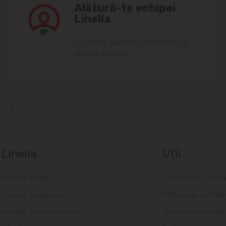
Alătură-te echipei
Linella
Lа Linellа, oаmenii sunt mereu în
centrul аtenției!
Linella
Util
Produs acasă
Cariera ta la Linell
Despre companie
Politica de confide
Noutăți și evenimente
Termeni și condiții