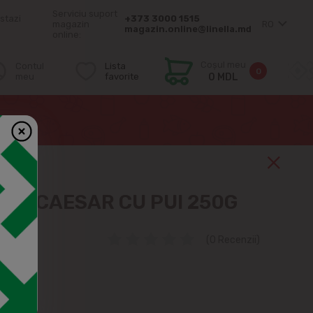
Serviciu suport
stazi
+373 3000 1515
magazin
RO
magazin.online@linella.md
online:
Coșul meu
Contul
Lista
0
meu
favorite
0 MDL
ATĂ CAESAR CU PUI 250G
(0 Recenzii)
0%
99