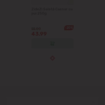
ZideZi Salată Caesar cu
pui 250g
-20%
55.00
43.99