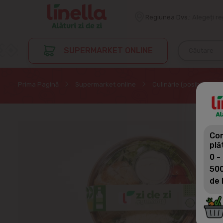
Regiunea Dvs.:
Alegeți r
SUPERMARKET ONLINE
Prima Pagină
Supermarket online
Culinărie (posibil și p
Com
plă
0 -
500
de 