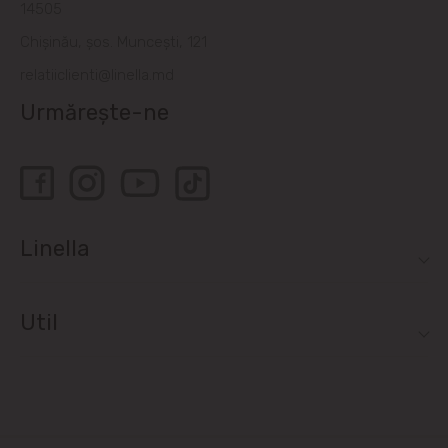
14505
Chișinău, șos. Muncești, 121
relatiiclienti@linella.md
Urmărește-ne
Linella
Util