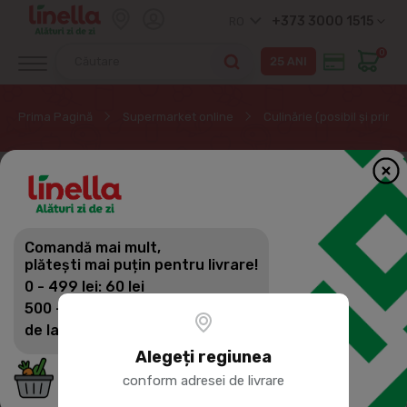
+373 3000 1515
RO
0
Prima Pagină
Supermarket online
Culinărie (posibil și prin
Comandă mai mult,
plătești mai puțin pentru livrare!
0 - 499 lei: 60 lei
500 - 1399 lei: 45 lei
de la 1400 lei: Livrare gratuită
Alegeți regiunea
conform adresei de livrare