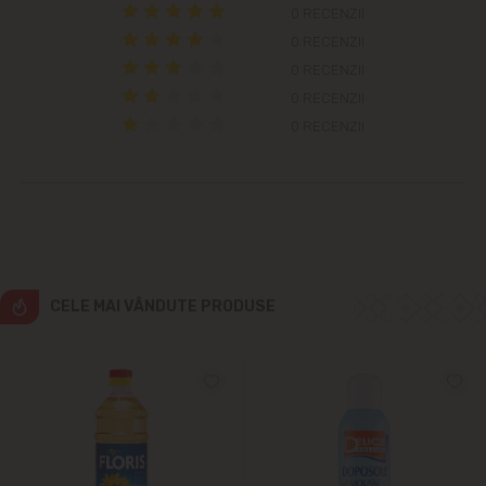
Cricova
0 RECENZII
0 RECENZII
Cruzești
0 RECENZII
0 RECENZII
Dînceni
0 RECENZII
Dumbrava
Durlești
Ghidighici
CELE MAI VÂNDUTE PRODUSE
Goianul Nou
Grătiești
Ialoveni