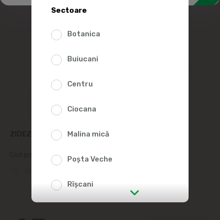
Sectoare
Botanica
Buiucani
Centru
Ciocana
ZIDEZI PIRJOALA CU HRISCA 280G
Malina mică
Cod produs:
401746
Poșta Veche
(0 Recenzii)
Rîșcani
str. Albișoara (adresele din imediata
apropiere)