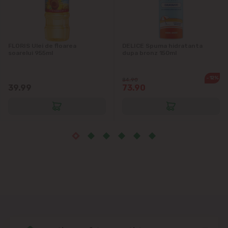
Măgdăcești
Sîngera
FLORIS Ulei de floarea
DELICE Spuma hidratanta
soarelui 955ml
dupa bronz 150ml
Sociteni
-12%
84.90
Stăuceni
39.99
73.90
Tohatin
Trușeni
Vadul lui Vodă
Vatra