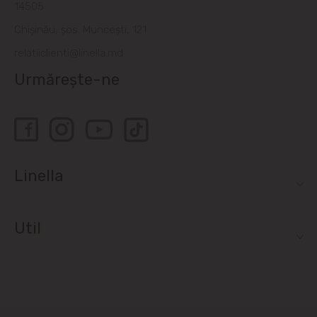
14505
Chișinău, șos. Muncești, 121
relatiiclienti@linella.md
Urmărește-ne
Linella
Util