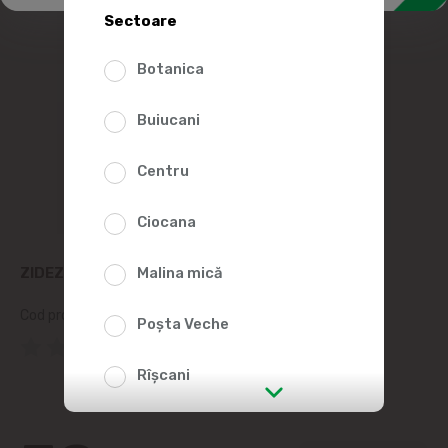
Sectoare
Botanica
Buiucani
Centru
Ciocana
ZIDEZI CROISSANT INTEGRAL CU PUI, 180G
Malina mică
Cod produs:
301216
Poșta Veche
(0 Recenzii)
Rîșcani
str. Albișoara (adresele din imediata
apropiere)