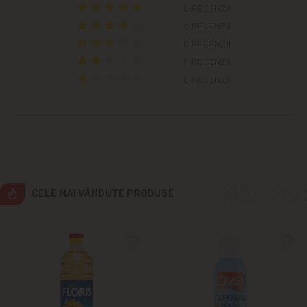
Cricova
0 RECENZII
0 RECENZII
Cruzești
0 RECENZII
0 RECENZII
Dînceni
0 RECENZII
Dumbrava
Durlești
Ghidighici
CELE MAI VÂNDUTE PRODUSE
Goianul Nou
Grătiești
Ialoveni