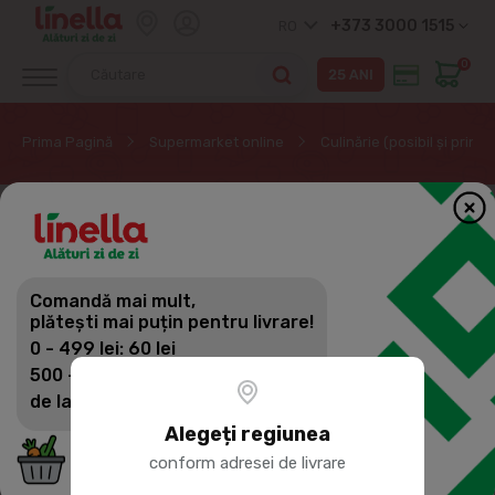
+373 3000 1515
RO
0
Prima Pagină
Supermarket online
Culinărie (posibil și prin
Comandă mai mult,
plătești mai puțin pentru livrare!
0 - 499 lei: 60 lei
500 - 1399 lei: 45 lei
de la 1400 lei: Livrare gratuită
Alegeți regiunea
conform adresei de livrare