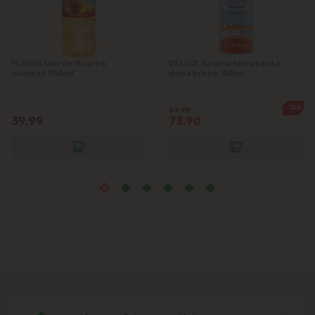
Măgdăcești
Sîngera
FLORIS Ulei de floarea
DELICE Spuma hidratanta
soarelui 955ml
dupa bronz 150ml
Sociteni
-12%
84.90
Stăuceni
39.99
73.90
Tohatin
Trușeni
Vadul lui Vodă
Vatra