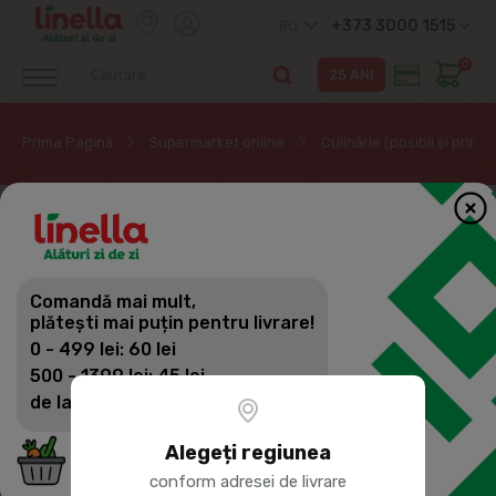
+373 3000 1515
RO
0
Prima Pagină
Supermarket online
Culinărie (posibil și prin
Comandă mai mult,
plătești mai puțin pentru livrare!
0 - 499 lei: 60 lei
500 - 1399 lei: 45 lei
de la 1400 lei: Livrare gratuită
Alegeți regiunea
conform adresei de livrare