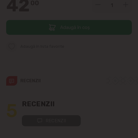
42
00
apropiere)
Telecentru
Adaugă în coș
Suburbii
Adaugă în lista favorite
Băcioi
Bubuieci
RECENZII
Budești
Ciorescu
5
RECENZII
Codru
RECENZII
Colonița