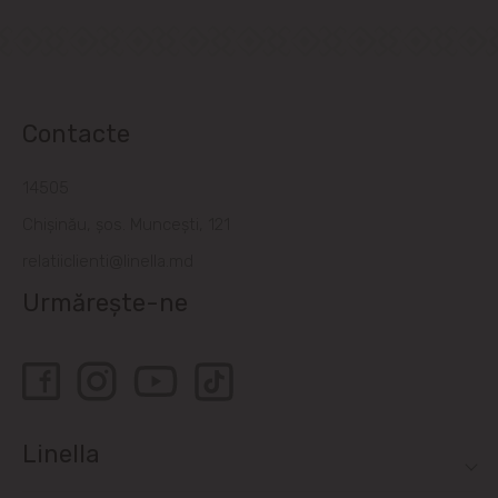
Contacte
14505
Chișinău, șos. Muncești, 121
relatiiclienti@linella.md
Urmărește-ne
Linella