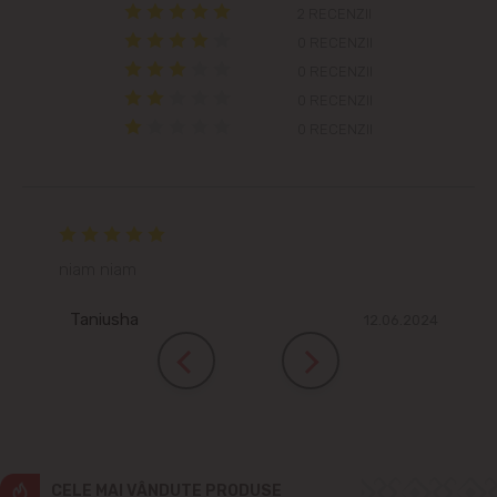
2 RECENZII
Cricova
0 RECENZII
0 RECENZII
Cruzești
0 RECENZII
0 RECENZII
Dînceni
Dumbrava
Durlești
niam niam
Ghidighici
Taniusha
12.06.2024
Goianul Nou
Grătiești
Ialoveni
CELE MAI VÂNDUTE PRODUSE