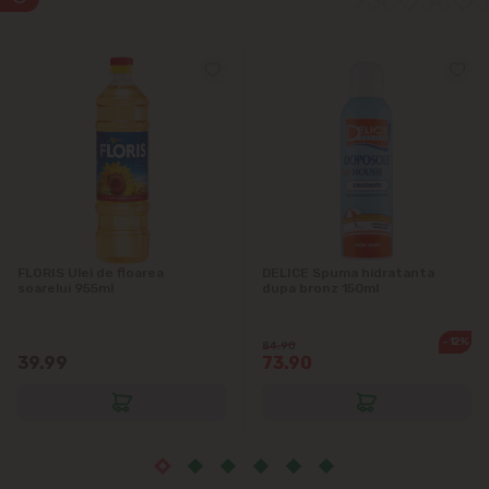
Măgdăcești
Sîngera
Sociteni
Stăuceni
Tohatin
FLORIS Ulei de floarea
DELICE Spuma hidratanta
soarelui 955ml
dupa bronz 150ml
Trușeni
-12%
84.90
39.99
73.90
Vadul lui Vodă
Vatra