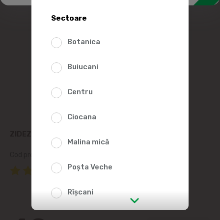
Sectoare
Botanica
Buiucani
Centru
Ciocana
ZIDEZI BAGUETTE CU PIEPT DE PORC 200G
Malina mică
Cod produs:
388524
Poșta Veche
(2 Recenzii)
Rîșcani
str. Albișoara (adresele din imediata