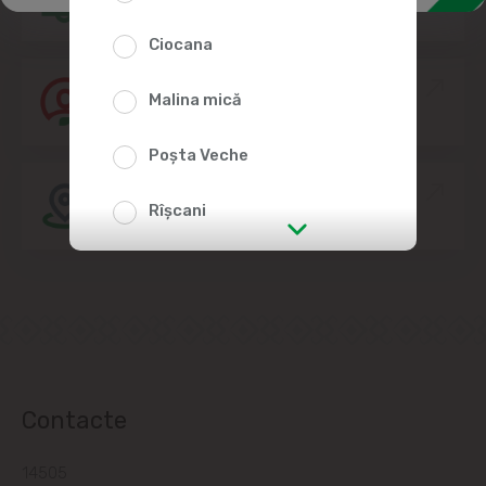
Ciocana
Alătură-te echipei Linella
Malina mică
Poșta Veche
Amplasarea Magazinelor
Rîșcani
str. Albișoara (adresele din imediata
apropiere)
Telecentru
Suburbii
Contacte
Băcioi
14505