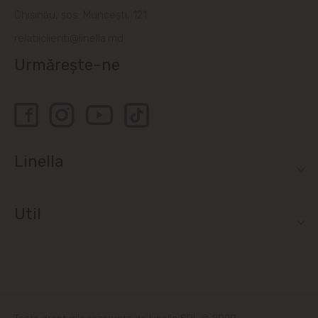
Bubuieci
Chișinău, șos. Muncești, 121
relatiiclienti@linella.md
Budești
Urmărește-ne
Ciorescu
Codru
Colonița
Linella
Cricova
Util
Cruzești
Dînceni
Dumbrava