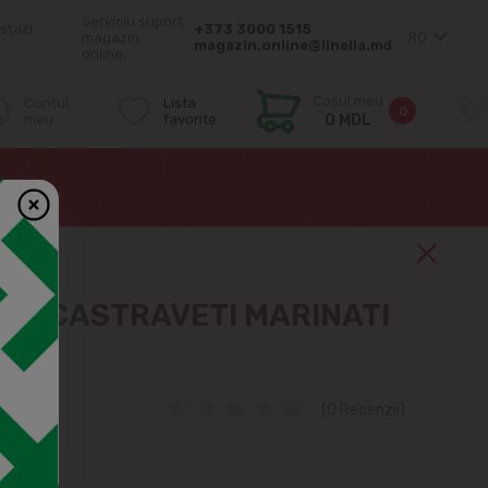
Serviciu suport
stazi
+373 3000 1515
magazin
RO
magazin.online@linella.md
online:
Coșul meu
Contul
Lista
0
meu
favorite
0 MDL
UN CASTRAVETI MARINATI
(0 Recenzii)