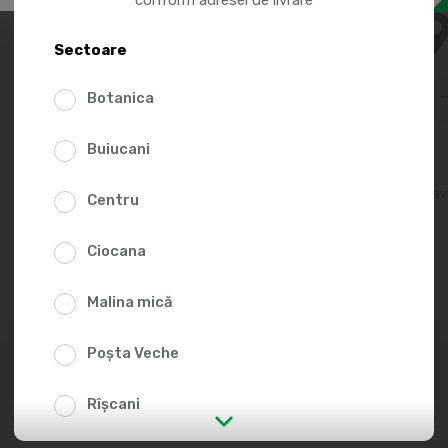
32.9
Sectoare
Botanica
Buiucani
Adaugă în lista fav
Centru
Ciocana
Malina mică
Poșta Veche
Rîșcani