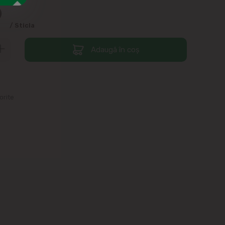
9
/ Sticla
Adaugă în coș
orite