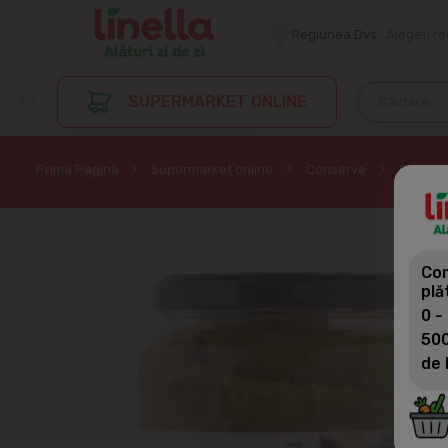
Regiunea Dvs.:
Alegeți r
SUPERMARKET ONLINE
Prima Pagină
Supermarket online
Conserve
Conserv
Com
plă
0 -
500
de 