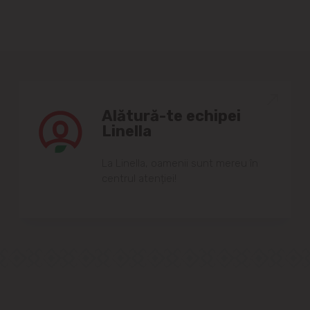
Alătură-te echipei
Linella
Lа Linellа, oаmenii sunt mereu în
centrul аtenției!