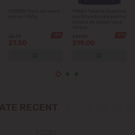
GERBER Piure din mere-
FINISH Tablete Quantum
Măgdăcești
piersici 150g
multifuncționale pentru
mașina de spălat vase,
60 buc.
Sîngera
-25%
-37%
36.70
349.00
27.50
219.00
Sociteni
Stăuceni
Tohatin
Trușeni
ZATE RECENT
Vadul lui Vodă
Vatra