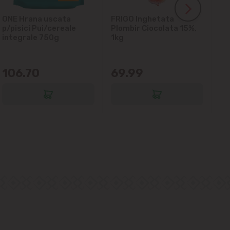
ONE Hrana uscata
FRIGO Inghetata
LA
p/pisici Pui/cereale
Plombir Ciocolata 15%,
gl
integrale 750g
1kg
106.70
69.99
6