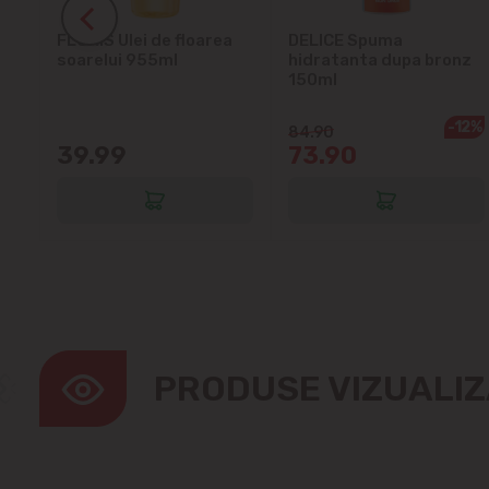
ra
FLORIS Ulei de floarea
DELICE Spuma
soarelui 955ml
hidratanta dupa bronz
150ml
-12%
84.90
39.99
73.90
PRODUSE VIZUALI