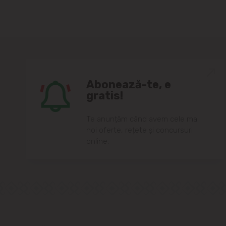
Abonează-te, e
gratis!
Te anunțăm când avem cele mai
noi oferte, rețete și concursuri
online.