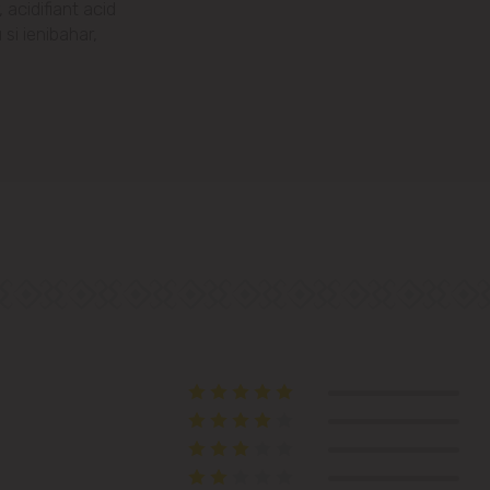
str. Albișoara (adresele din imediata
 acidifiant acid
apropiere)
si ienibahar,
Telecentru
Suburbii
Băcioi
Bubuieci
Budești
Ciorescu
Codru
Colonița