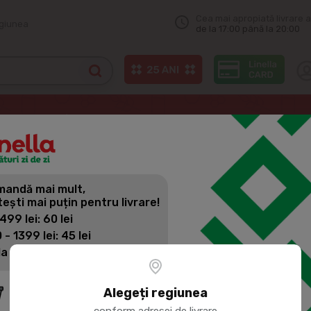
Cea mai apropiată livrare a
egiunea
de la 17:00 până la 20:00
e din legume
BUN STRABUN Castraveti marinati 670ml
andă mai mult,
BUN STRAB
tești mai puțin pentru livrare!
670ML
 499 lei: 60 lei
 - 1399 lei: 45 lei
la 1400 lei: Livrare gratuită
Cod produs:
256720
Alegeți regiunea
conform adresei de livrare