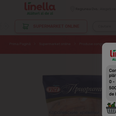
Regiunea Dvs.:
Alegeți r
SUPERMARKET ONLINE
Prima Pagină
Supermarket online
Produse congelate
Com
plă
0 -
500
de 