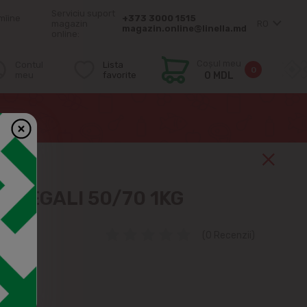
Serviciu suport
mîine
+373 3000 1515
magazin
RO
magazin.online@linella.md
online:
Coșul meu
Contul
Lista
0
meu
favorite
0 MDL
TI REGALI 50/70 1KG
(0 Recenzii)