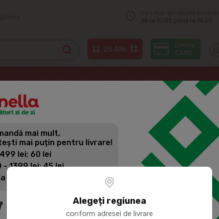
Cea mai apropiată livrare 
egiunea
de la 10:00 până la 14:00
Congelate din pește
VICI Creveti regali 50/70 1kg
andă mai mult,
VICI CREVE
tești mai puțin pentru livrare!
 499 lei: 60 lei
 - 1399 lei: 45 lei
Cod produs:
187034
la 1400 lei: Livrare gratuită
Alegeți regiunea
conform adresei de livrare