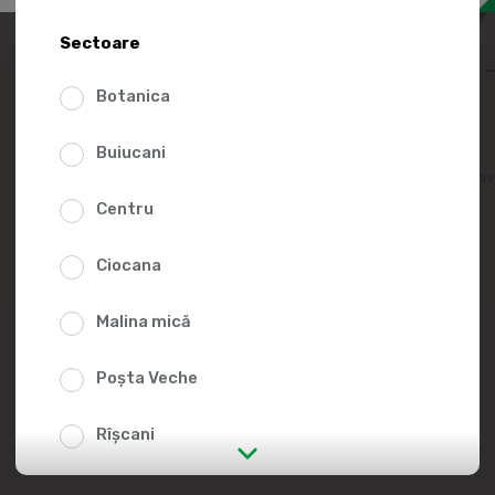
289.
Sectoare
Botanica
Buiucani
Adaugă în lista fav
Centru
Ciocana
Malina mică
Poșta Veche
Rîșcani
str. Albișoara (adresele din imediata