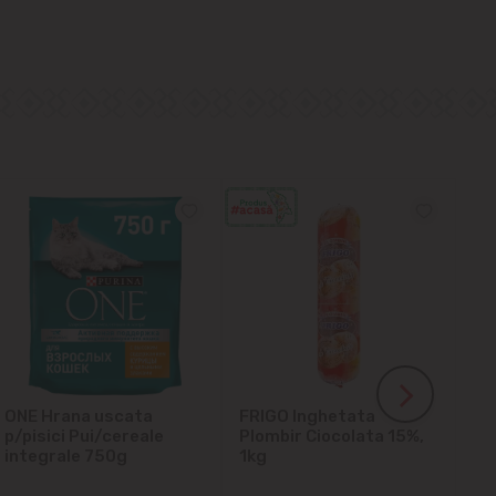
ONE Hrana uscata
FRIGO Inghetata
LA
p/pisici Pui/cereale
Plombir Ciocolata 15%,
gl
integrale 750g
1kg