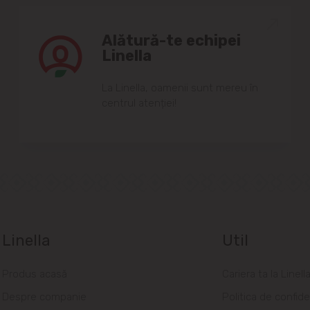
Alătură-te echipei
Linella
Lа Linellа, oаmenii sunt mereu în
centrul аtenției!
Linella
Util
Produs acasă
Cariera ta la Linell
Despre companie
Politica de confide