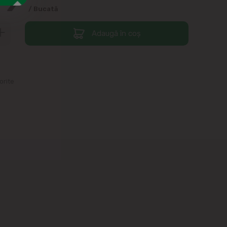
99
/ Bucată
Adaugă în coș
orite