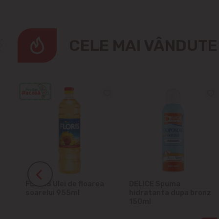
CELE MAI VÂNDUT
ra
FLORIS Ulei de floarea
DELICE Spuma
soarelui 955ml
hidratanta dupa bronz
150ml