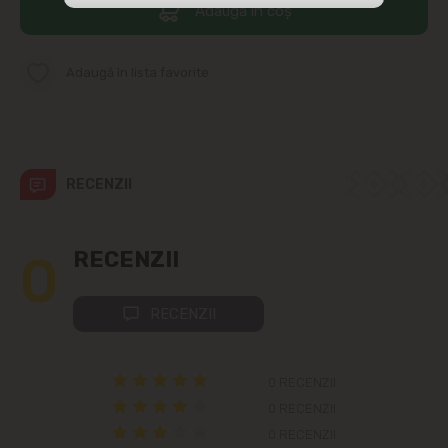
Adaugă în coș
str. Albișoara (adresele din imediata
apropiere)
Adaugă în lista favorite
Telecentru
Suburbii
RECENZII
Băcioi
Bubuieci
0
RECENZII
Budești
RECENZII
Ciorescu
0 RECENZII
Codru
0 RECENZII
0 RECENZII
Colonița