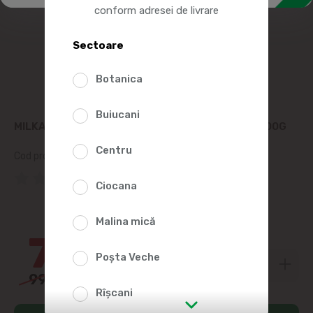
conform adresei de livrare
Sectoare
Botanica
Buiucani
MILKA CIOCOLATA STRAWBERRY CHEESECAKE 300G
Centru
Cod produs:
253898
(0 Recenzii)
Ciocana
27%
Malina mică
72
99
Poșta Veche
99
99
Rîșcani