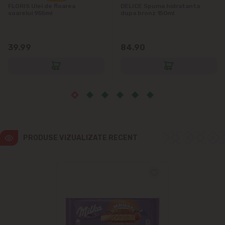
Ialoveni
FLORIS Ulei de floarea
DELICE Spuma hidratanta
soarelui 955ml
dupa bronz 150ml
Măgdăcești
39.99
84.90
Sîngera
Sociteni
Stăuceni
Tohatin
PRODUSE VIZUALIZATE RECENT
Trușeni
Vadul lui Vodă
Vatra