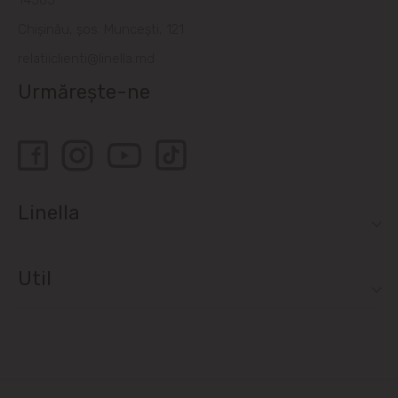
14505
Chișinău, șos. Muncești, 121
relatiiclienti@linella.md
Urmărește-ne
Linella
Util