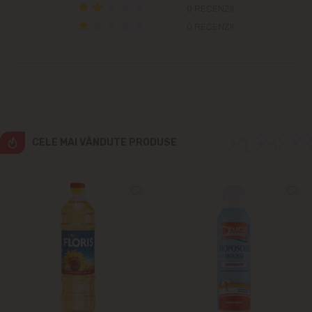
0 RECENZII
0 RECENZII
Cricova
Cruzești
Dînceni
Dumbrava
CELE MAI VÂNDUTE PRODUSE
Durlești
Ghidighici
Goianul Nou
Grătiești