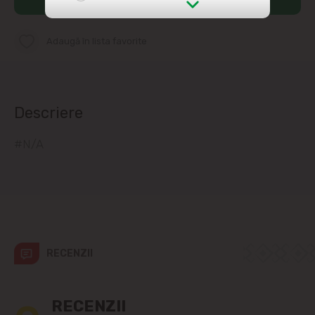
str. Albișoara (adresele din imediata
apropiere)
Adaugă în lista favorite
Telecentru
Descriere
Suburbii
#N/A
Băcioi
Bubuieci
Budești
Ciorescu
RECENZII
Codru
RECENZII