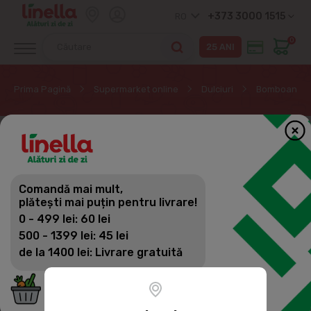
+373 3000 1515
RO
0
Prima Pagină
Supermarket online
Dulciuri
Bomboane de 
Comandă mai mult,
plătești mai puțin pentru livrare!
0 - 499 lei: 60 lei
500 - 1399 lei: 45 lei
de la 1400 lei: Livrare gratuită