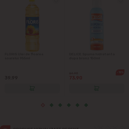
Ialoveni
Măgdăcești
Sîngera
Sociteni
FLORIS Ulei de floarea
DELICE Spuma hidratanta
soarelui 955ml
dupa bronz 150ml
Stăuceni
-12%
84.90
39.99
73.90
Tohatin
Trușeni
Vadul lui Vodă
Vatra