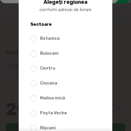
Alegeți regiunea
conform adresei de livrare
Sectoare
Botanica
BUCURIA BOMBOANE BATON ALUNE 250G
Buiucani
Cod produs:
37917
Centru
(0 Recenzii)
Ciocana
Malina mică
29
99
Poșta Veche
Rîșcani
Adaugă în coș