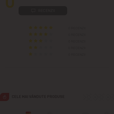
0
Colonița
RECENZII
Cricova
0 RECENZII
Cruzești
0 RECENZII
0 RECENZII
Dînceni
0 RECENZII
0 RECENZII
Dumbrava
Durlești
Ghidighici
Goianul Nou
CELE MAI VÂNDUTE PRODUSE
Grătiești