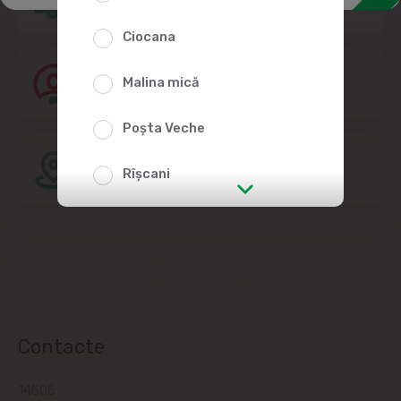
Ciocana
Alătură-te echipei Linella
Malina mică
Poșta Veche
Amplasarea Magazinelor
Rîșcani
str. Albișoara (adresele din imediata
apropiere)
Telecentru
Suburbii
Contacte
Băcioi
14505