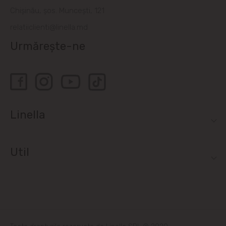
Bubuieci
Chișinău, șos. Muncești, 121
relatiiclienti@linella.md
Budești
Urmărește-ne
Ciorescu
Codru
Colonița
Linella
Cricova
Util
Cruzești
Dînceni
Dumbrava