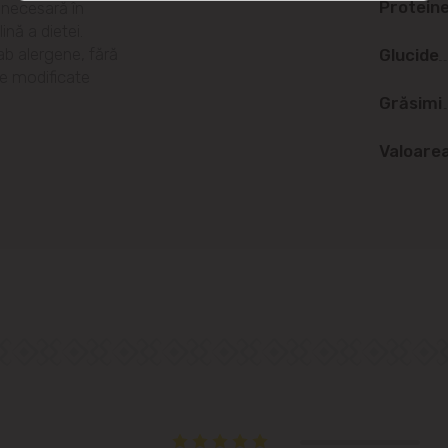
Protein
 necesară în
str. Albișoara (adresele din imediata
ină a dietei.
apropiere)
lab alergene, fără
Glucide
te modificate
Telecentru
Grăsimi
Suburbii
Valoare
Băcioi
Bubuieci
Budești
Ciorescu
Codru
Colonița