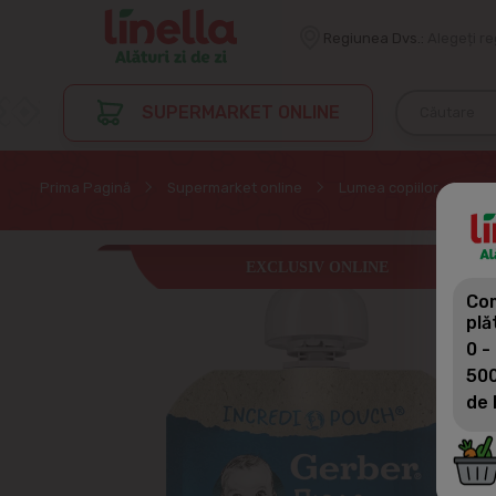
Regiunea Dvs.:
Alegeți r
SUPERMARKET ONLINE
Prima Pagină
Supermarket online
Lumea copiilor
Ali
EXCLUSIV ONLINE
Com
plă
0 -
500
de 