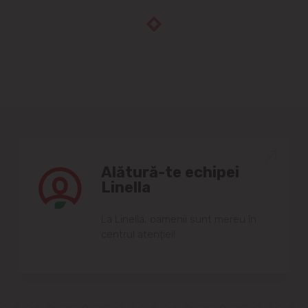
Alătură-te echipei
Linella
Lа Linellа, oаmenii sunt mereu în
centrul аtenției!