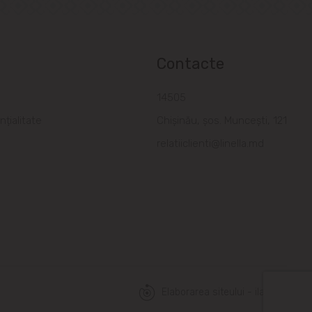
Contacte
a
14505
nțialitate
Chișinău, șos. Muncești, 121
relatiiclienti@linella.md
Elaborarea siteului - ilab.md