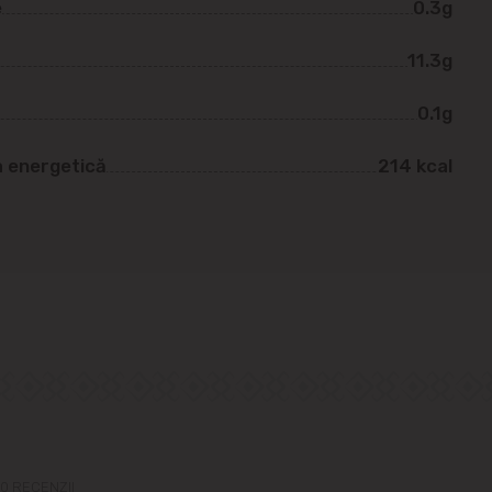
e
0.3g
11.3g
0.1g
a energetică
214 kcal
0 RECENZII