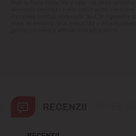
Piure de fructe Gerber Măr și caise - va aduce varietatea
alimentația bebelușului și este potrivit pentru o extindere l
Principalele avantaje: piureul este făcut din ingrediente s
adaos de amidon și zahăr, realizat fără a utiliza ingredien
genetic, conservanți artificiali, coloranți și arome.
RECENZII
RECENZII