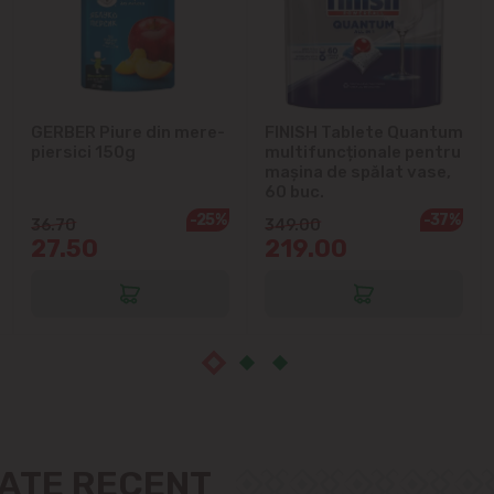
Ialoveni
Măgdăcești
Sîngera
GERBER Piure din mere-
FINISH Tablete Quantum
piersici 150g
multifuncționale pentru
Sociteni
mașina de spălat vase,
60 buc.
-25%
-37%
36.70
349.00
Stăuceni
27.50
219.00
Tohatin
Trușeni
Vadul lui Vodă
Vatra
ZATE RECENT