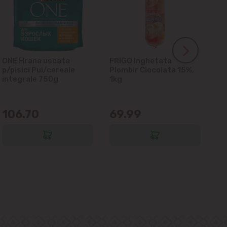
ONE Hrana uscata
FRIGO Inghetata
LA
p/pisici Pui/cereale
Plombir Ciocolata 15%,
gl
integrale 750g
1kg
106.70
69.99
6