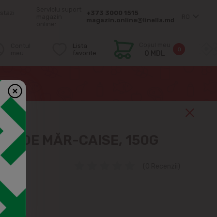
Serviciu suport
stazi
+373 3000 1515
magazin
RO
magazin.online@linella.md
online:
Coșul meu
Contul
Lista
0
meu
favorite
0 MDL
RE DE MĂR-CAISE, 150G
(0 Recenzii)
5%