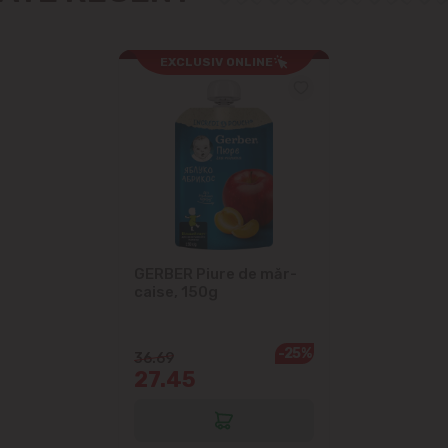
EXCLUSIV ONLINE
GERBER Piure de măr-
caise, 150g
-25%
36.69
27.45