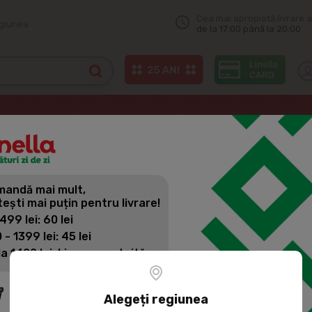
Cea mai apropiată livrare a
egiunea
de la 17:00 până la 20:00
mentația copiilor
GERBER Piure de măr-caise, 150g
andă mai mult,
GERBER PIU
tești mai puțin pentru livrare!
 499 lei: 60 lei
 - 1399 lei: 45 lei
Cod produs:
353009
la 1400 lei: Livrare gratuită
6+
2
Alegeți regiunea