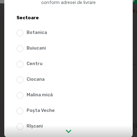
27.4
conform adresei de livrare
Sectoare
36.69
Botanica
Buiucani
Centru
Adaugă în lista fav
Ciocana
Malina mică
Poșta Veche
Nutriț
Rîșcani