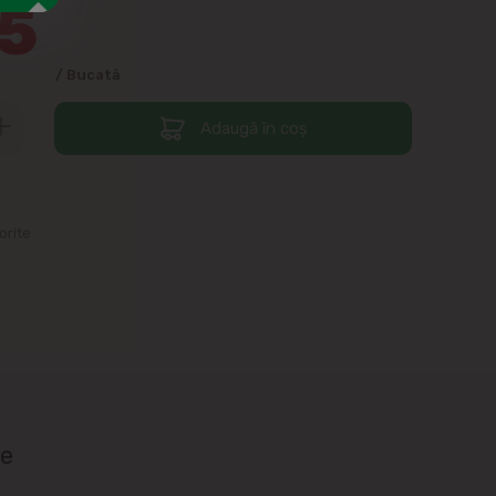
5
/ Bucată
Adaugă în coș
orite
ie