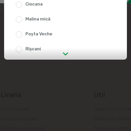
Ciocana
Alătură-te echipei
Linella
Malina mică
Lа Linellа, oаmenii sunt mereu în
Poșta Veche
centrul аtenției!
Rîșcani
str. Albișoara (adresele din imediata
apropiere)
Telecentru
Linella
Util
Suburbii
Produs acasă
Cariera ta la Linell
Băcioi
Despre companie
Politica de confide
Bubuieci
Noutăți și evenimente
Termeni și condiții