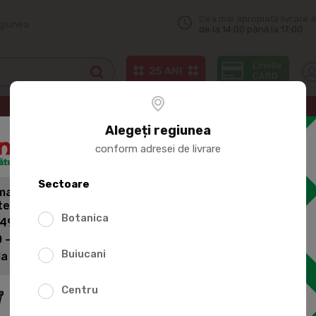
Cea mai apropiată livrare a
egiunea
de la 14:00 până la 17:00
nte. Accesorii
Accesorii
Alegeți regiunea
conform adresei de livrare
Sectoare
andă mai mult,
tești mai puțin pentru livrare!
Botanica
 499 lei: 60 lei
 - 1399 lei: 45 lei
Buiucani
la 1400 lei: Livrare gratuită
Centru