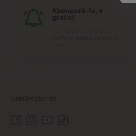
Abonează-te, e
gratis!
Te anunțăm când avem cele mai
noi oferte, rețete și concursuri
online.
Urmărește-ne