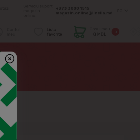
Serviciu suport
stazi
+373 3000 1515
magazin
RO
magazin.online@linella.md
online:
Coșul meu
Contul
Lista
0
meu
favorite
0 MDL