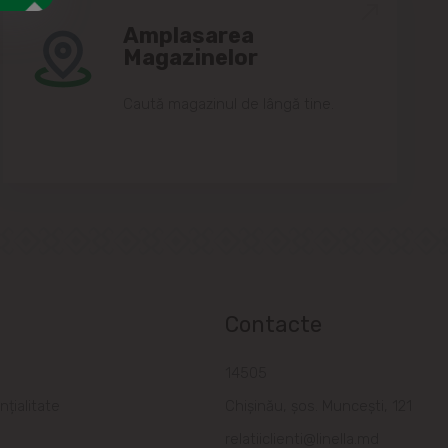
Amplasarea
Magazinelor
Caută magazinul de lângă tine.
Contacte
a
14505
nțialitate
Chișinău, șos. Muncești, 121
relatiiclienti@linella.md