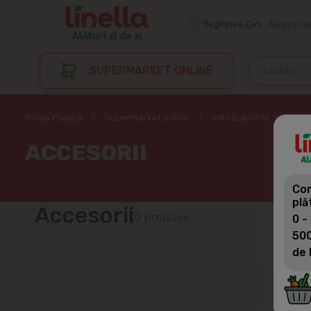
Regiunea Dvs.:
Alegeți r
SUPERMARKET ONLINE
Prima Pagină
Supermarket online
Îmbrăcăminte. Încălțămi
ACCESORII
Com
plă
Accesorii
0 produse
0 -
500
de 