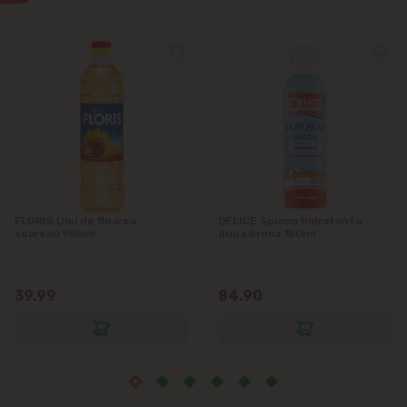
Ialoveni
Măgdăcești
Sîngera
Sociteni
Stăuceni
FLORIS Ulei de floarea
DELICE Spuma hidratanta
soarelui 955ml
dupa bronz 150ml
Tohatin
39.99
84.90
Trușeni
Vadul lui Vodă
Vatra