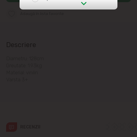
str. Albișoara (adresele din imediata
Adaugă în lista favorite
apropiere)
Telecentru
Descriere
Suburbii
Diametru: 128cm
Greutate: 1.93kg
Băcioi
Мaterial: vinilin
Varsta 3+
Bubuieci
Budești
Ciorescu
RECENZII
Codru