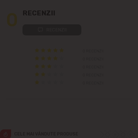
Colonița
0
RECENZII
Cricova
RECENZII
Cruzești
0 RECENZII
Dînceni
0 RECENZII
0 RECENZII
Dumbrava
0 RECENZII
0 RECENZII
Durlești
Ghidighici
Goianul Nou
Grătiești
CELE MAI VÂNDUTE PRODUSE