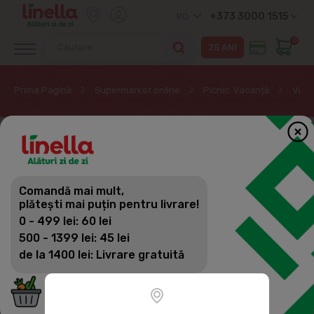
+373 3000 1515
RO
0
Prima Pagină
Supermarket online
Picnic. Vacanță
Vaca
EXCLUSIV ONLINE
Comandă mai mult,
plătești mai puțin pentru livrare!
0 - 499 lei: 60 lei
500 - 1399 lei: 45 lei
de la 1400 lei: Livrare gratuită