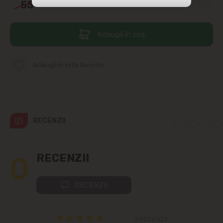
55
90
str. Albișoara (adresele din imediata
apropiere)
Adaugă în coș
Telecentru
Adaugă în lista favorite
Suburbii
Băcioi
RECENZII
Bubuieci
Budești
0
RECENZII
Ciorescu
RECENZII
Codru
0 RECENZII