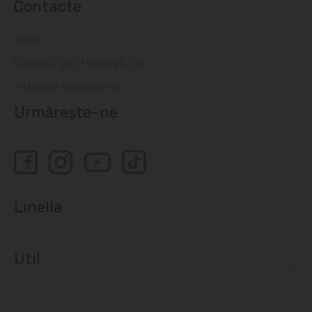
Contacte
14505
Chișinău, șos. Muncești, 121
relatiiclienti@linella.md
Urmărește-ne
Linella
Util