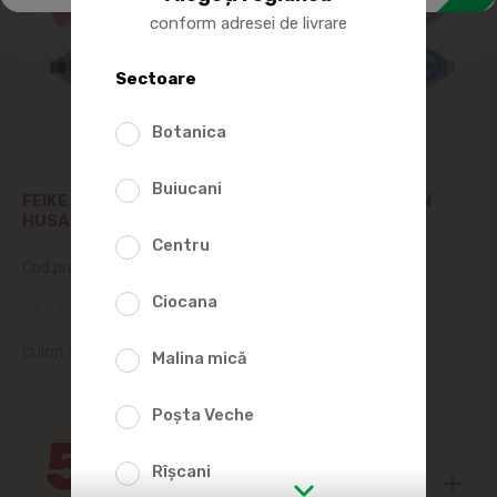
conform adresei de livrare
Sectoare
Botanica
Buiucani
FEIKE OCHELARI PENTRU INOT FEIKE PICATURA, IN
HUSA
Centru
Cod produs:
368095
(0 Recenzii)
Ciocana
culori asortate
Malina mică
10%
Poșta Veche
50
30
Rîșcani