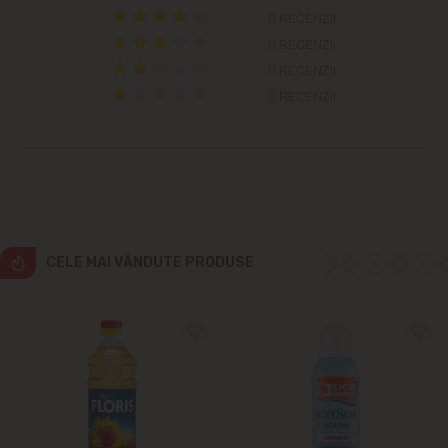
Colonița
0 RECENZII
0 RECENZII
Cricova
0 RECENZII
0 RECENZII
Cruzești
Dînceni
Dumbrava
Durlești
CELE MAI VÂNDUTE PRODUSE
Ghidighici
Goianul Nou
Grătiești