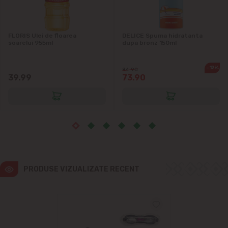
Ialoveni
Măgdăcești
FLORIS Ulei de floarea
DELICE Spuma hidratanta
soarelui 955ml
dupa bronz 150ml
Sîngera
-12%
84.90
39.99
73.90
Sociteni
Stăuceni
Tohatin
Trușeni
PRODUSE VIZUALIZATE RECENT
Vadul lui Vodă
Vatra