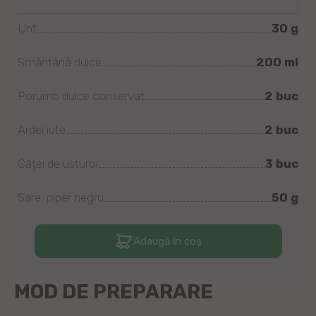
Unt
30
g
Smântână dulce
200
ml
Porumb dulce conservat
2
buc
Ardei iute
2
buc
Căței de usturoi
3
buc
Sare, piper negru
50
g
Adaugă în coș
MOD DE PREPARARE