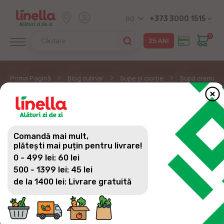
+373 3000 1515
RO
0
Prima Pagină
Blog culinar
Supe și ciorbe
Supă cremă d
SUPĂ CREMĂ DE
PORUMB PICANT
Comandă mai mult,
plătești mai puțin pentru livrare!
0 - 499 lei: 60 lei
500 - 1399 lei: 45 lei
de la 1400 lei: Livrare gratuită