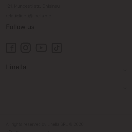
121, Muncesti str., Chisinau
Bubuieci
relatiiclienti@linella.md
Follow us
Budești
Ciorescu
Codru
Linella
Colonița
Cricova
Cruzești
Dănceni
All rights reserved by Linella SRL © 2020