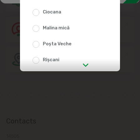
Ciocana
Join the Linella Team
Malina mică
Poșta Veche
Store location
Rîșcani
str. Albișoara (addresses in the
immediate vicinity)
Telecentru
Suburbs
Contacts
14505
Băcioi