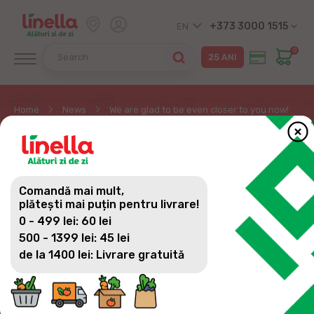
+373 3000 1515
EN
0
Home
News
We are glad to be even closer to you now!
WE ARE GLAD TO BE
EVEN CLOSER TO YOU
Comandă mai mult,
NOW!
plătești mai puțin pentru livrare!
0 - 499 lei: 60 lei
500 - 1399 lei: 45 lei
de la 1400 lei: Livrare gratuită
All news