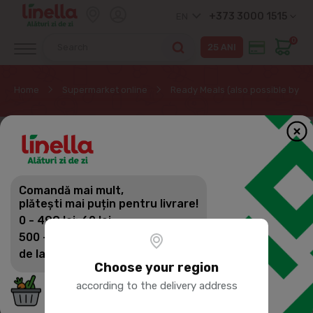
+373 3000 1515
EN
0
Home
Supermarket online
Ready Meals (also possible by pr
Comandă mai mult,
plătești mai puțin pentru livrare!
0 - 499 lei: 60 lei
500 - 1399 lei: 45 lei
de la 1400 lei: Livrare gratuită
Choose your region
according to the delivery address