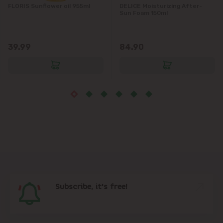
FLORIS Sunflower oil 955ml
DELICE Moisturizing After-
Sun Foam 150ml
Măgdăcești
Sîngera
39.99
84.90
Stăuceni
Tohatin
Trușeni
Vadul lui Vodă
Vatra
Subscribe, it's free!