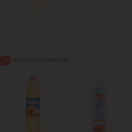
0 REVIEWS
Cricova
0 REVIEWS
Cruzești
Dănceni
Dumbrava
BEST SELLING PRODUCTS
Durlești
Ghidighici
Goianul Nou
Grătiești
Ialoveni