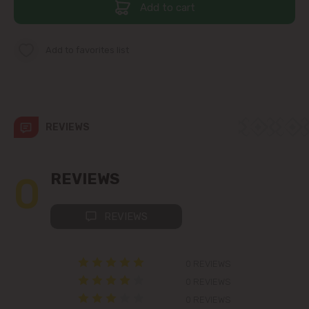
Add to cart
Telecentru
Add to favorites list
Suburbs
Băcioi
REVIEWS
Bubuieci
0
REVIEWS
Budești
REVIEWS
Ciorescu
Codru
0 REVIEWS
0 REVIEWS
Colonița
0 REVIEWS