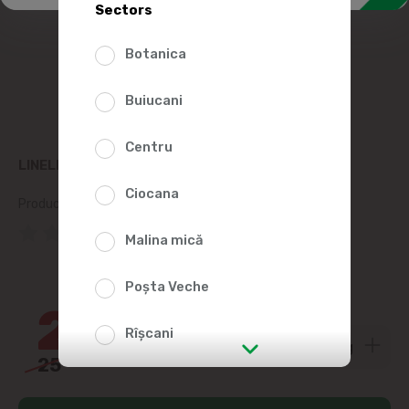
Sectors
Botanica
Buiucani
Centru
LINELLA PICNIC SALAD, KG
Ciocana
Product SKU:
117858
(0 Reviews)
Malina mică
20%
Poșta Veche
20
40
Rîșcani
25
50
str. Albișoara (addresses in the
immediate vicinity)