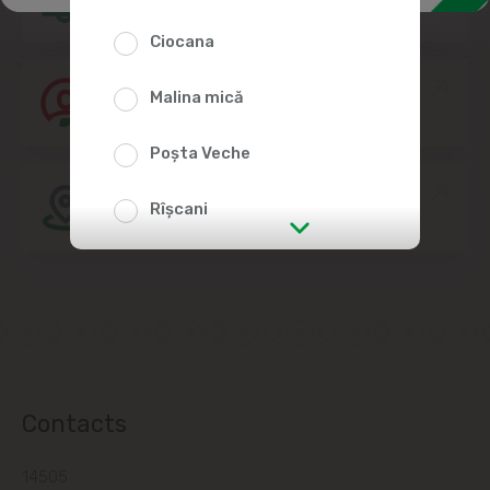
Ciocana
Join the Linella Team
Malina mică
Poșta Veche
Store location
Rîșcani
str. Albișoara (addresses in the
immediate vicinity)
Telecentru
Suburbs
Contacts
14505
Băcioi