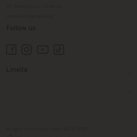
121, Muncesti str., Chisinau
Bubuieci
relatiiclienti@linella.md
Follow us
Budești
Ciorescu
Codru
Linella
Colonița
Cricova
Cruzești
Dănceni
All rights reserved by Linella SRL © 2020