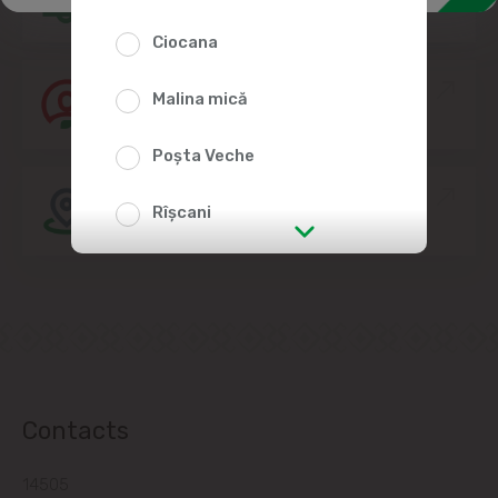
Ciocana
Join the Linella Team
Malina mică
Poșta Veche
Store location
Rîșcani
str. Albișoara (addresses in the
immediate vicinity)
Telecentru
Suburbs
Contacts
14505
Băcioi