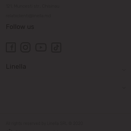
121, Muncesti str., Chisinau
Bubuieci
relatiiclienti@linella.md
Follow us
Budești
Ciorescu
Codru
Linella
Colonița
Cricova
Cruzești
Dănceni
All rights reserved by Linella SRL © 2020